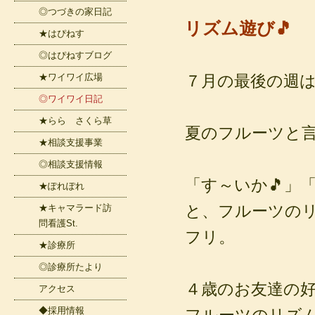
◎つづきの家日記
リズム遊び🎵
★はぴねす
◎はぴねすブログ
★ワイワイ広場
７月の最後の週は
◎ワイワイ日記
★らら さくら草
夏のフルーツと
★相談支援事業
◎相談支援情報
「す～いか🎵」
★ぽれぽれ
と、フルーツの
★キャマラード訪
問看護St.
フリ。
★診療所
◎診療所たより
４歳のお友達の
アクセス
◆採用情報