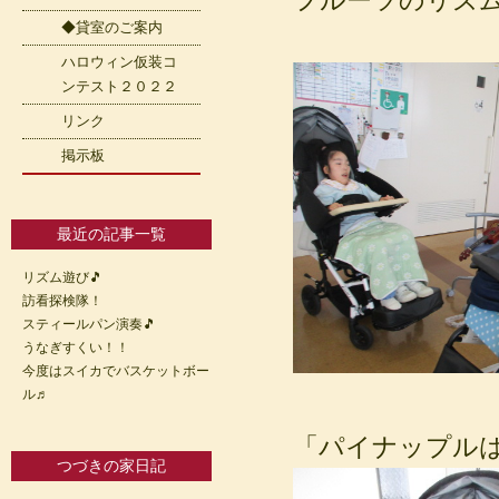
フルーツのリズ
◆貸室のご案内
ハロウィン仮装コ
ンテスト２０２２
リンク
掲示板
最近の記事一覧
リズム遊び🎵
訪看探検隊！
スティールパン演奏🎵
うなぎすくい！！
今度はスイカでバスケットボー
ル♬
「パイナップル
つづきの家日記