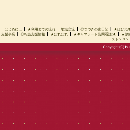
はじめに…
★利用までの流れ
地域交流
◎つづきの家日記
★はぴ
支援事業
◎相談支援情報
★ぽれぽれ
★キャマラード訪問看護St.
★診
スト２０２
Copyright (C) tsu