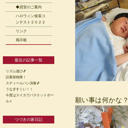
◆貸室のご案内
ハロウィン仮装コ
ンテスト２０２２
リンク
掲示板
最近の記事一覧
リズム遊び🎵
訪看探検隊！
スティールパン演奏🎵
うなぎすくい！！
今度はスイカでバスケットボー
願い事は何かな
ル♬
つづきの家日記