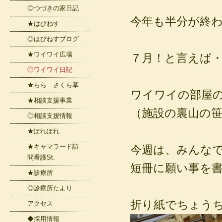
◎つづきの家日記
今年も半分が終わ
★はぴねす
◎はぴねすブログ
★ワイワイ広場
７月！と言えば
◎ワイワイ日記
★らら さくら草
ワイワイの部屋
★相談支援事業
（施設の裏山の
◎相談支援情報
★ぽれぽれ
★キャマラード訪
今週は、みんな
問看護St.
短冊に願い事を書い
★診療所
◎診療所たより
折り紙でちょう
アクセス
◆採用情報