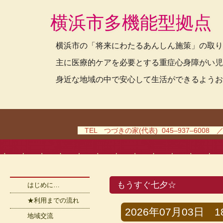
横浜市多機能型拠点
横浜市の「将来にわたるあんしん施策」の取り
主に医療的ケアを必要とする重症心身障がい児
身近な地域の中で安心して生活ができるようお
TEL つづきの家(代表) 045–937–6008 
もうすぐ七夕☆
はじめに…
★利用までの流れ
2026年07月03日 18時
地域交流