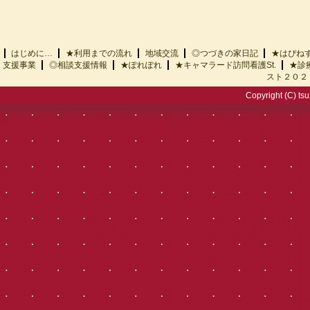
はじめに…
★利用までの流れ
地域交流
◎つづきの家日記
★はぴ
支援事業
◎相談支援情報
★ぽれぽれ
★キャマラード訪問看護St.
★診
スト２０２
Copyright (C) tsu