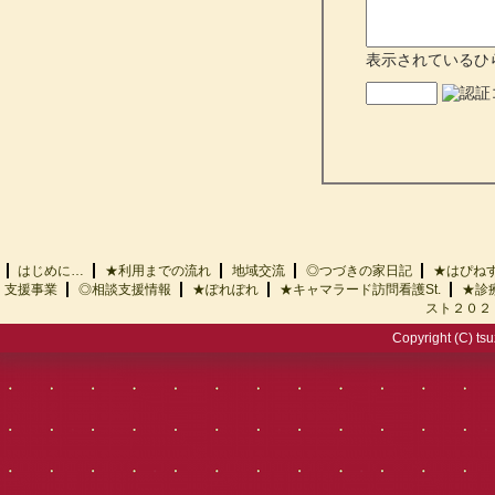
表示されているひ
はじめに…
★利用までの流れ
地域交流
◎つづきの家日記
★はぴ
支援事業
◎相談支援情報
★ぽれぽれ
★キャマラード訪問看護St.
★診
スト２０２
Copyright (C) tsu