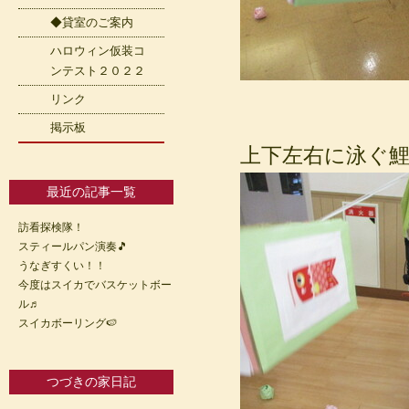
◆貸室のご案内
ハロウィン仮装コ
ンテスト２０２２
リンク
掲示板
上下左右に泳ぐ
最近の記事一覧
訪看探検隊！
スティールパン演奏🎵
うなぎすくい！！
今度はスイカでバスケットボー
ル♬
スイカボーリング🍉
つづきの家日記