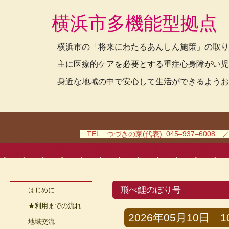
横浜市多機能型拠点
横浜市の「将来にわたるあんしん施策」の取り
主に医療的ケアを必要とする重症心身障がい児
身近な地域の中で安心して生活ができるようお
TEL つづきの家(代表) 045–937–6008 
飛べ鯉のぼり号
はじめに…
★利用までの流れ
2026年05月10日 10
地域交流