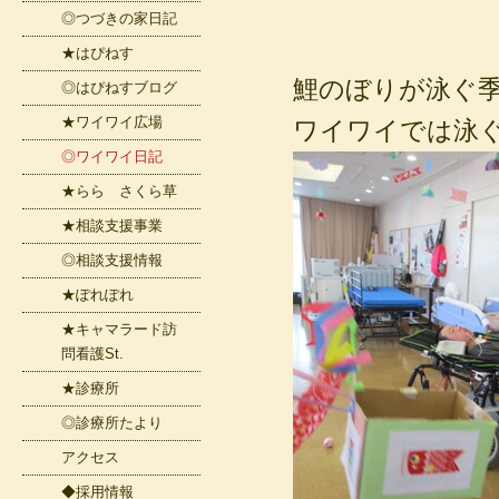
◎つづきの家日記
★はぴねす
鯉のぼりが泳ぐ
◎はぴねすブログ
★ワイワイ広場
ワイワイでは泳
◎ワイワイ日記
★らら さくら草
★相談支援事業
◎相談支援情報
★ぽれぽれ
★キャマラード訪
問看護St.
★診療所
◎診療所たより
アクセス
◆採用情報