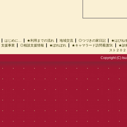
はじめに…
★利用までの流れ
地域交流
◎つづきの家日記
★はぴ
支援事業
◎相談支援情報
★ぽれぽれ
★キャマラード訪問看護St.
★診
スト２０２
Copyright (C) tsu