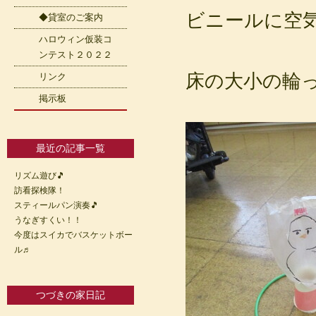
ビニールに空
◆貸室のご案内
ハロウィン仮装コ
ンテスト２０２２
床の大小の輪っか
リンク
掲示板
最近の記事一覧
リズム遊び🎵
訪看探検隊！
スティールパン演奏🎵
うなぎすくい！！
今度はスイカでバスケットボー
ル♬
つづきの家日記