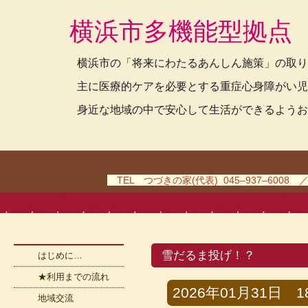
横浜市多機能型拠点
横浜市の「将来にわたるあんしん施策」の取り
主に医療的ケアを必要とする重症心身障がい児
身近な地域の中で安心して生活ができるようお
TEL つづきの家(代表) 045–937–6008 
雪だるま投げ！？
はじめに…
★利用までの流れ
2026年01月31日 18
地域交流