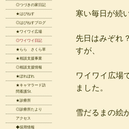
◎つづきの家日記
寒い毎日が続
★はぴねす
◎はぴねすブログ
★ワイワイ広場
先日はみぞれ
◎ワイワイ日記
すが、
★らら さくら草
★相談支援事業
◎相談支援情報
ワイワイ広場
★ぽれぽれ
★キャマラード訪
ました。
問看護St.
★診療所
◎診療所たより
雪だるまの絵
アクセス
◆採用情報