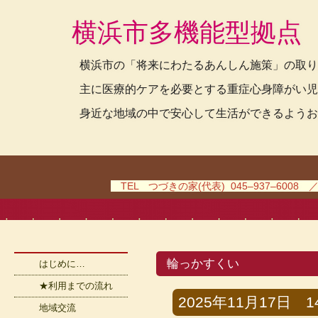
横浜市多機能型拠点
横浜市の「将来にわたるあんしん施策」の取り
主に医療的ケアを必要とする重症心身障がい児
身近な地域の中で安心して生活ができるようお
TEL つづきの家(代表) 045–937–6008 
輪っかすくい
はじめに…
★利用までの流れ
2025年11月17日 14
地域交流