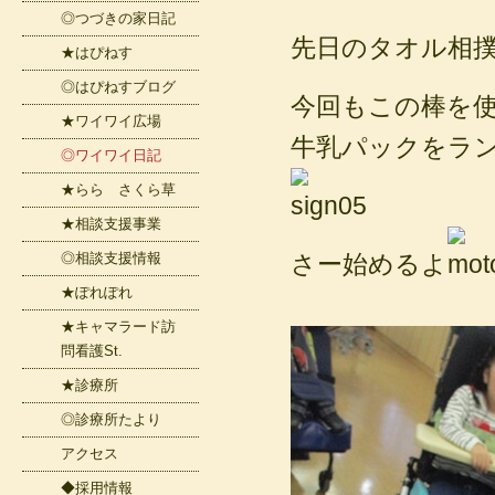
◎つづきの家日記
先日のタオル相
★はぴねす
◎はぴねすブログ
今回もこの棒を
★ワイワイ広場
牛乳パックをラ
◎ワイワイ日記
★らら さくら草
★相談支援事業
◎相談支援情報
さー始めるよ
★ぽれぽれ
★キャマラード訪
問看護St.
★診療所
◎診療所たより
アクセス
◆採用情報