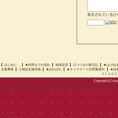
表示されているひ
はじめに…
★利用までの流れ
地域交流
◎つづきの家日記
★はぴ
支援事業
◎相談支援情報
★ぽれぽれ
★キャマラード訪問看護St.
★診
スト２０２
Copyright (C) tsu