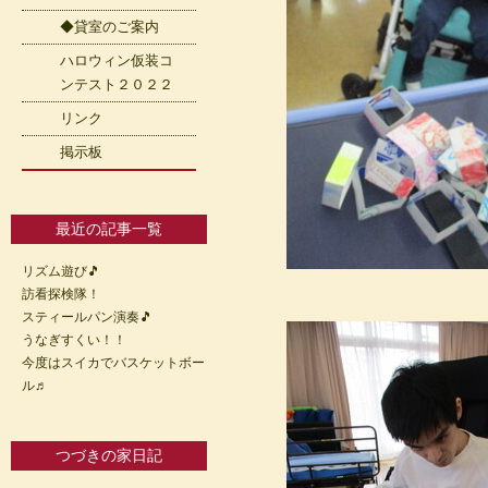
◆貸室のご案内
ハロウィン仮装コ
ンテスト２０２２
リンク
掲示板
最近の記事一覧
リズム遊び🎵
訪看探検隊！
スティールパン演奏🎵
うなぎすくい！！
今度はスイカでバスケットボー
ル♬
つづきの家日記