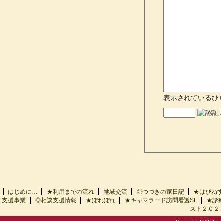
表示されているひ
はじめに…
★利用までの流れ
地域交流
◎つづきの家日記
★はぴ
支援事業
◎相談支援情報
★ぽれぽれ
★キャマラード訪問看護St.
★診
スト２０２