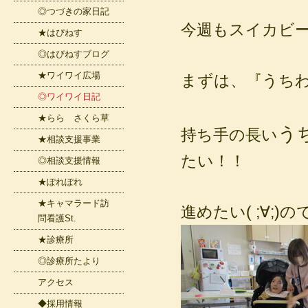
◎つづきの家日記
今週もスイカビ
★はぴねす
◎はぴねすブログ
★ワイワイ広場
まずは、『うち
◎ワイワイ日記
★らら さくら草
う
持ち手の長い
★相談支援事業
たい！！
◎相談支援情報
★ぽれぽれ
★キャマラード訪
進めたい( ;∀;)
問看護St.
★診療所
◎診療所たより
アクセス
◆採用情報