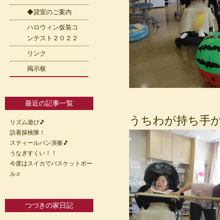
◆貸室のご案内
ハロウィン仮装コ
ンテスト２０２２
リンク
掲示板
最近の記事一覧
うちわが持ち手から
リズム遊び🎵
訪看探検隊！
スティールパン演奏🎵
うなぎすくい！！
今度はスイカでバスケットボー
ル♬
つづきの家日記