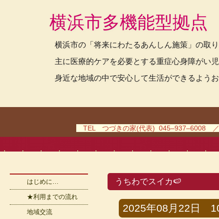
横浜市多機能型拠点
横浜市の「将来にわたるあんしん施策」の取り
主に医療的ケアを必要とする重症心身障がい児
身近な地域の中で安心して生活ができるようお
TEL つづきの家(代表) 045–937–6008 
うちわでスイカ🍉
はじめに…
★利用までの流れ
2025年08月22日 10時
地域交流