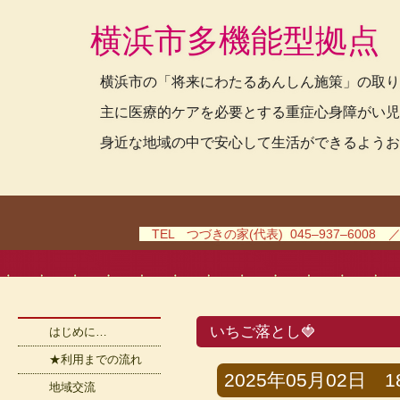
横浜市多機能型拠点
横浜市の「将来にわたるあんしん施策」の取り
主に医療的ケアを必要とする重症心身障がい児
身近な地域の中で安心して生活ができるようお
TEL つづきの家(代表) 045–937–6008 
いちご落とし🍓
はじめに…
★利用までの流れ
2025年05月02日 18時
地域交流