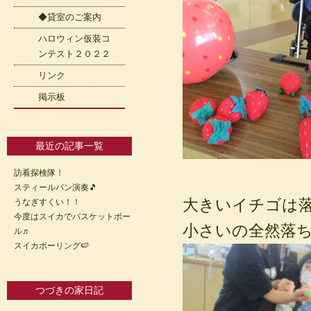
◆貸室のご案内
ハロウィン仮装コ
ンテスト２０２２
リンク
掲示板
最近の記事一覧
訪看探検隊！
スティールパン演奏🎵
大きいイチゴは
うなぎすくい！！
今度はスイカでバスケットボー
小さいの全然落
ル♬
スイカボーリング🍉
つづきの家日記