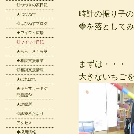
◎つづきの家日記
時計の振り子
★はぴねす
◎はぴねすブログ
🍓を落としてみ
★ワイワイ広場
◎ワイワイ日記
★らら さくら草
★相談支援事業
まずは・・・
◎相談支援情報
大きないちご
★ぽれぽれ
★キャマラード訪
問看護St.
★診療所
◎診療所たより
アクセス
◆採用情報