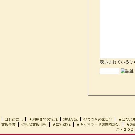
表示されているひ
はじめに…
★利用までの流れ
地域交流
◎つづきの家日記
★はぴ
支援事業
◎相談支援情報
★ぽれぽれ
★キャマラード訪問看護St.
★診
スト２０２