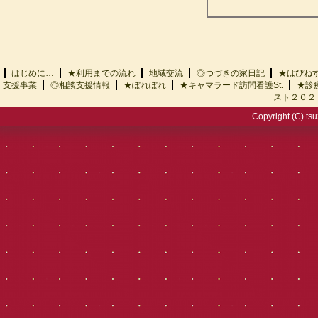
はじめに…
★利用までの流れ
地域交流
◎つづきの家日記
★はぴ
支援事業
◎相談支援情報
★ぽれぽれ
★キャマラード訪問看護St.
★診
スト２０２
Copyright (C) tsu