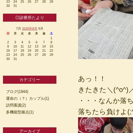
23
24
25
26
27
28
29
30
31
◎診療所たより
7月
2026年8月
9月
日
月
火
水
木
金
土
1
2
3
4
5
6
7
8
9
10
11
12
13
14
15
16
17
18
19
20
21
22
23
24
25
26
27
28
29
30
31
あっ！！
カテゴリー
きたきた＼(^o^)
ブログ(1944)
運命の（？）カップル(1)
・・・なんか落ちそ
訪問看護(2)
落ちたら負けよ(;^
多機能型拠点(1)
アーカイブ