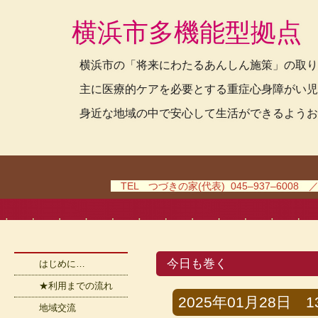
横浜市多機能型拠点
横浜市の「将来にわたるあんしん施策」の取り
主に医療的ケアを必要とする重症心身障がい児
身近な地域の中で安心して生活ができるようお
TEL つづきの家(代表) 045–937–6008 
今日も巻く
はじめに…
★利用までの流れ
2025年01月28日 13
地域交流