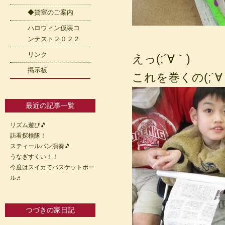
◆貸室のご案内
ハロウィン仮装コ
ンテスト２０２２
リンク
えっ(;´∀｀)
掲示板
これを巻くの(;´
最近の記事一覧
リズム遊び🎵
訪看探検隊！
スティールパン演奏🎵
うなぎすくい！！
今度はスイカでバスケットボー
ル♬
つづきの家日記