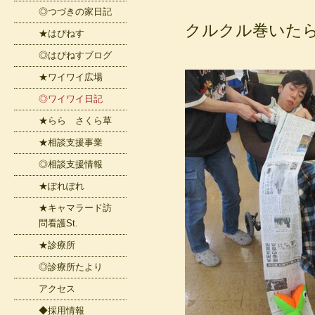
◎つづきの家日記
クルクル巻いたら
★はぴねす
◎はぴねすブログ
★ワイワイ広場
◎ワイワイ日記
★らら さくら草
★相談支援事業
◎相談支援情報
★ぽれぽれ
★キャマラード訪
問看護St.
★診療所
◎診療所たより
アクセス
◆採用情報