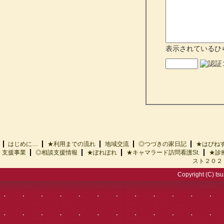
表示されているひ
はじめに…
★利用までの流れ
地域交流
◎つづきの家日記
★はぴ
支援事業
◎相談支援情報
★ぽれぽれ
★キャマラード訪問看護St.
★診
スト２０２
Copyright (C) tsu