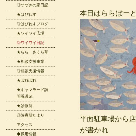
◎つづきの家日記
本日はららぽー
★はぴねす
◎はぴねすブログ
★ワイワイ広場
◎ワイワイ日記
★らら さくら草
★相談支援事業
◎相談支援情報
★ぽれぽれ
★キャマラード訪
問看護St.
★診療所
◎診療所たより
平面駐車場から
アクセス
が書かれ
◆採用情報