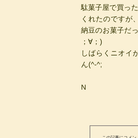
駄菓子屋で買っ
くれたのですが
納豆のお菓子だっ
；∀；)
しばらくニオイ
ん(^-^;
N
この記事にコメン