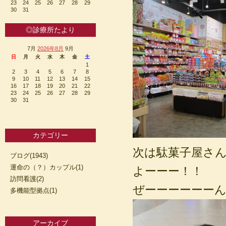
23
24
25
26
27
28
29
30
31
◎診療所たより
7月
2026年8月
9月
日
月
火
水
木
金
土
1
2
3
4
5
6
7
8
9
10
11
12
13
14
15
16
17
18
19
20
21
22
23
24
25
26
27
28
29
30
31
カテゴリー
次は駄菓子屋さ
ブログ(1943)
運命の（？）カップル(1)
よーーー！！
訪問看護(2)
ぜーーーーーーんぶ
多機能型拠点(1)
アーカイブ