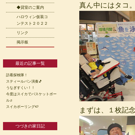
真ん中にはタコ
◆貸室のご案内
ハロウィン仮装コ
ンテスト２０２２
リンク
掲示板
最近の記事一覧
訪看探検隊！
スティールパン演奏🎵
うなぎすくい！！
今度はスイカでバスケットボー
ル♬
スイカボーリング🍉
まずは、１枚記念撮影
つづきの家日記