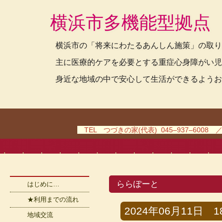
横浜市多機能型拠点
横浜市の「将来にわたるあんしん施策」の取り
主に医療的ケアを必要とする重症心身障がい児
身近な地域の中で安心して生活ができるようお
TEL つづきの家(代表) 045–937–6008 
ららぽーと
はじめに…
★利用までの流れ
2024年06月11日 18
地域交流