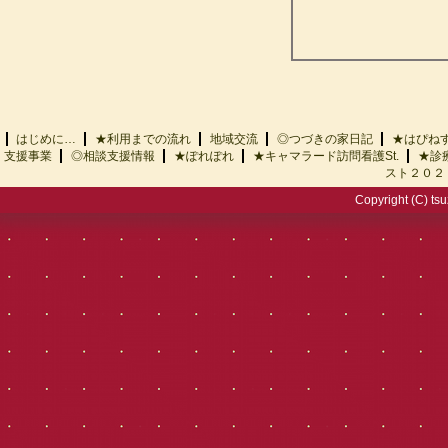
はじめに…
★利用までの流れ
地域交流
◎つづきの家日記
★はぴ
支援事業
◎相談支援情報
★ぽれぽれ
★キャマラード訪問看護St.
★診
スト２０２
Copyright (C) tsu