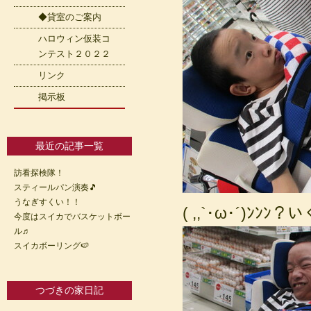
◆貸室のご案内
ハロウィン仮装コ
ンテスト２０２２
リンク
掲示板
最近の記事一覧
訪看探検隊！
スティールパン演奏🎵
うなぎすくい！！
( ,,`･ω･´)
今度はスイカでバスケットボー
ル♬
スイカボーリング🍉
つづきの家日記