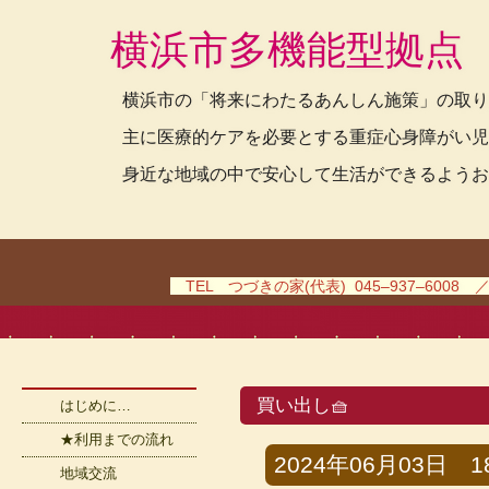
横浜市多機能型拠点
横浜市の「将来にわたるあんしん施策」の取り
主に医療的ケアを必要とする重症心身障がい児
身近な地域の中で安心して生活ができるようお
TEL つづきの家(代表) 045–937–6008 
買い出し🧺
はじめに…
★利用までの流れ
2024年06月03日 18
地域交流