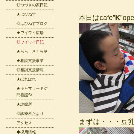
◎つづきの家日記
★はぴねす
本日はcafe”
K
”o
◎はぴねすブログ
★ワイワイ広場
◎ワイワイ日記
★らら さくら草
★相談支援事業
◎相談支援情報
★ぽれぽれ
★キャマラード訪
問看護St.
★診療所
◎診療所たより
まずは・・・豆
アクセス
◆採用情報