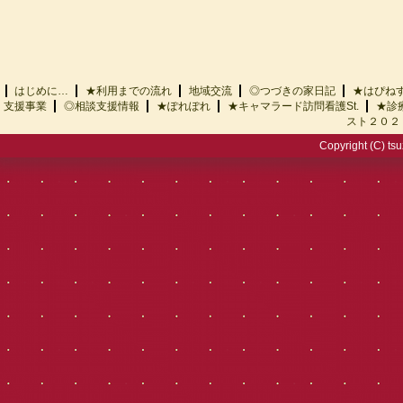
はじめに…
★利用までの流れ
地域交流
◎つづきの家日記
★はぴ
支援事業
◎相談支援情報
★ぽれぽれ
★キャマラード訪問看護St.
★診
スト２０２
Copyright (C) tsu