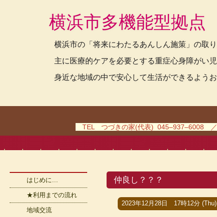
横浜市多機能型拠点
横浜市の「将来にわたるあんしん施策」の取り
主に医療的ケアを必要とする重症心身障がい児
身近な地域の中で安心して生活ができるようお
TEL つづきの家(代表) 045–937–6008 
仲良し？？？
はじめに…
★利用までの流れ
2023年12月28日 17時12分 (Thu)
地域交流