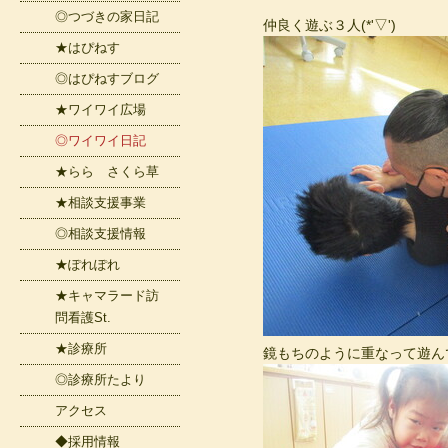
◎つづきの家日記
仲良く遊ぶ３人(*'▽')
★はぴねす
◎はぴねすブログ
★ワイワイ広場
◎ワイワイ日記
★らら さくら草
★相談支援事業
◎相談支援情報
★ぽれぽれ
★キャマラード訪
問看護St.
★診療所
鏡もちのように重なって遊んで
◎診療所たより
アクセス
◆採用情報