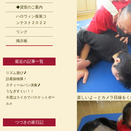
◆貸室のご案内
ハロウィン仮装コ
ンテスト２０２２
リンク
掲示板
最近の記事一覧
リズム遊び🎵
訪看探検隊！
スティールパン演奏🎵
うなぎすくい！！
楽しいよ～とカメラ目線をく
今度はスイカでバスケットボー
ル♬
つづきの家日記