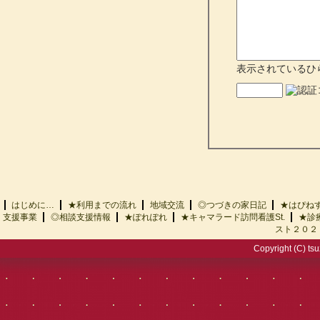
表示されているひ
はじめに…
★利用までの流れ
地域交流
◎つづきの家日記
★はぴ
支援事業
◎相談支援情報
★ぽれぽれ
★キャマラード訪問看護St.
★診
スト２０２
Copyright (C) tsu