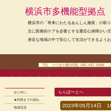
横浜市多機能型拠点
横浜市の「将来にわたるあんしん施策」の取り
主に医療的ケアを必要とする重症心身障がい児
身近な地域の中で安心して生活ができるようお
TEL つづきの家(代表) 045–937–6008 
ららぽーとへ
はじめに…
★利用までの流れ
2023年09月14日 18
地域交流