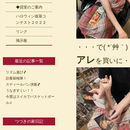
◆貸室のご案内
ハロウィン仮装コ
ンテスト２０２２
リンク
掲示板
・・・で( *´艸｀)
アレ
を買いに・・
最近の記事一覧
リズム遊び🎵
訪看探検隊！
スティールパン演奏🎵
うなぎすくい！！
今度はスイカでバスケットボー
ル♬
つづきの家日記