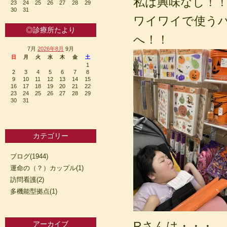
私は興味なし！！
23
24
25
26
27
28
29
30
31
ワイワイで使うハ
◎診療所たより
へ！！
7月
2026年8月
9月
日
月
火
水
木
金
土
1
2
3
4
5
6
7
8
9
10
11
12
13
14
15
16
17
18
19
20
21
22
23
24
25
26
27
28
29
30
31
カテゴリー
ブログ(1944)
運命の（？）カップル(1)
訪問看護(2)
多機能型拠点(1)
Rさんは・・・
アーカイブ