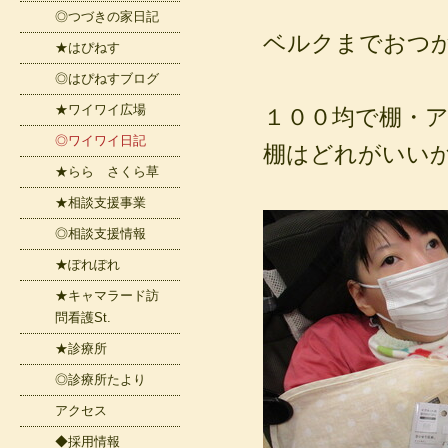
◎つづきの家日記
ベルクまでおつ
★はぴねす
◎はぴねすブログ
★ワイワイ広場
１００均で棚・
◎ワイワイ日記
棚はどれがいい
★らら さくら草
★相談支援事業
◎相談支援情報
★ぽれぽれ
★キャマラード訪
問看護St.
★診療所
◎診療所たより
アクセス
◆採用情報