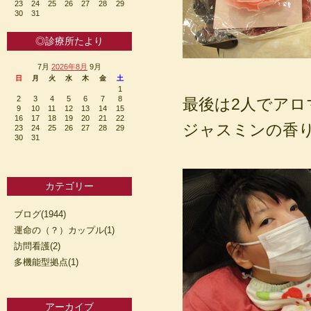
23
24
25
26
27
28
29
30
31
◎診療所たより
7月
2026年8月
9月
日
月
火
水
木
金
土
1
2
3
4
5
6
7
8
最後は2人でア
9
10
11
12
13
14
15
16
17
18
19
20
21
22
ジャスミンの香
23
24
25
26
27
28
29
30
31
カテゴリー
ブログ(1944)
運命の（？）カップル(1)
訪問看護(2)
多機能型拠点(1)
アーカイブ