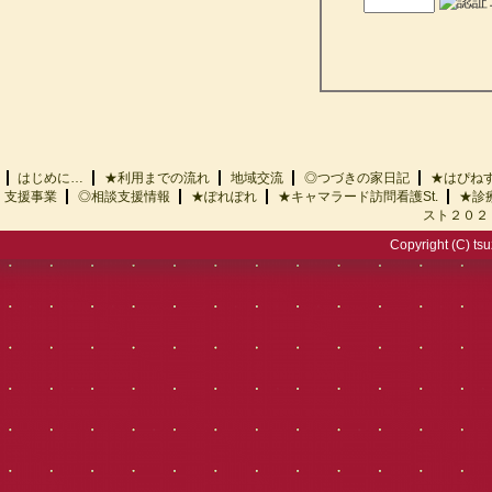
はじめに…
★利用までの流れ
地域交流
◎つづきの家日記
★はぴ
支援事業
◎相談支援情報
★ぽれぽれ
★キャマラード訪問看護St.
★診
スト２０２
Copyright (C) tsu