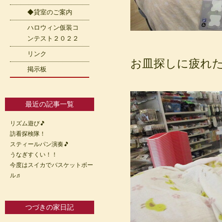
◆貸室のご案内
ハロウィン仮装コ
ンテスト２０２２
リンク
お皿探しに疲れた
掲示板
最近の記事一覧
リズム遊び🎵
訪看探検隊！
スティールパン演奏🎵
うなぎすくい！！
今度はスイカでバスケットボー
ル♬
つづきの家日記