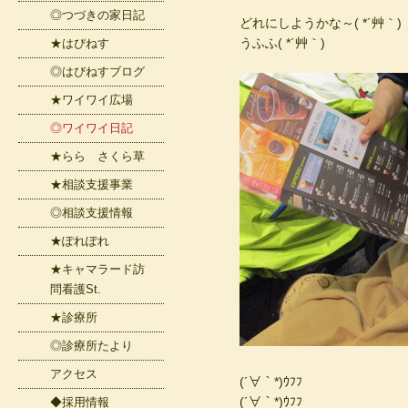
◎つづきの家日記
どれにしようかな～( *´艸｀)
うふふ( *´艸｀)
★はぴねす
◎はぴねすブログ
★ワイワイ広場
◎ワイワイ日記
★らら さくら草
★相談支援事業
◎相談支援情報
★ぽれぽれ
★キャマラード訪
問看護St.
★診療所
◎診療所たより
アクセス
(´∀｀*)ｳﾌﾌ
(´∀｀*)ｳﾌﾌ
◆採用情報