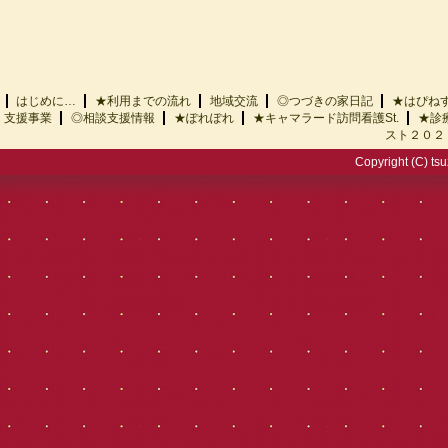
はじめに…
★利用までの流れ
地域交流
◎つづきの家日記
★はぴ
支援事業
◎相談支援情報
★ぽれぽれ
★キャマラード訪問看護St.
★診
スト２０２
Copyright (C) tsu