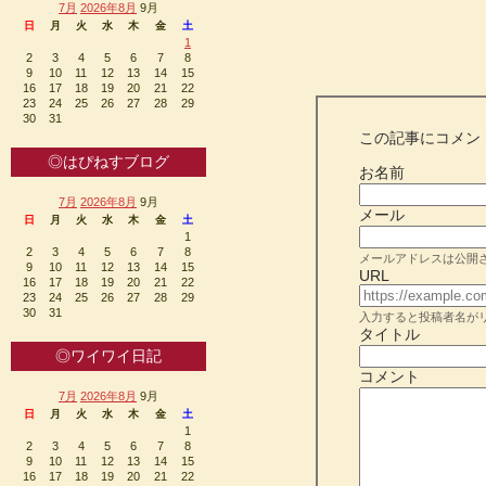
7月
2026年8月
9月
日
月
火
水
木
金
土
1
2
3
4
5
6
7
8
9
10
11
12
13
14
15
16
17
18
19
20
21
22
23
24
25
26
27
28
29
30
31
この記事にコメン
◎はぴねすブログ
お名前
7月
2026年8月
9月
メール
日
月
火
水
木
金
土
1
2
3
4
5
6
7
8
メールアドレスは公開
9
10
11
12
13
14
15
URL
16
17
18
19
20
21
22
23
24
25
26
27
28
29
30
31
入力すると投稿者名が
タイトル
◎ワイワイ日記
コメント
7月
2026年8月
9月
日
月
火
水
木
金
土
1
2
3
4
5
6
7
8
9
10
11
12
13
14
15
16
17
18
19
20
21
22