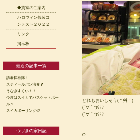
◆貸室のご案内
ハロウィン仮装コ
ンテスト２０２２
リンク
掲示板
最近の記事一覧
訪看探検隊！
スティールパン演奏🎵
うなぎすくい！！
今度はスイカでバスケットボー
どれもおいしそう( *´艸｀)
ル♬
(´∀｀*)ｳﾌﾌ
スイカボーリング🍉
(´∀｀*)ｳﾌﾌ
つづきの家日記
O