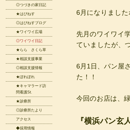
◎つづきの家日記
6月になりましたね～
★はぴねす
◎はぴねすブログ
★ワイワイ広場
先月のワイワイ
◎ワイワイ日記
ていましたが、
★らら さくら草
★相談支援事業
6月1日、パン屋
◎相談支援情報
た！！
★ぽれぽれ
★キャマラード訪
問看護St.
今回のお店は、
★診療所
◎診療所たより
『横浜パン玄人
アクセス
◆採用情報