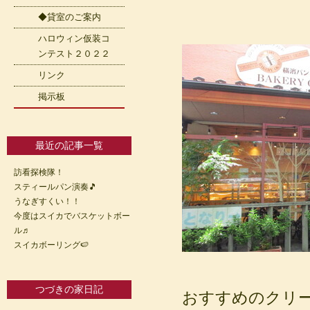
◆貸室のご案内
ハロウィン仮装コ
ンテスト２０２２
リンク
掲示板
最近の記事一覧
訪看探検隊！
スティールパン演奏🎵
うなぎすくい！！
今度はスイカでバスケットボー
ル♬
スイカボーリング🍉
つづきの家日記
おすすめのクリ