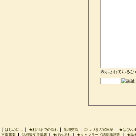
表示されているひ
はじめに…
★利用までの流れ
地域交流
◎つづきの家日記
★はぴ
支援事業
◎相談支援情報
★ぽれぽれ
★キャマラード訪問看護St.
★診