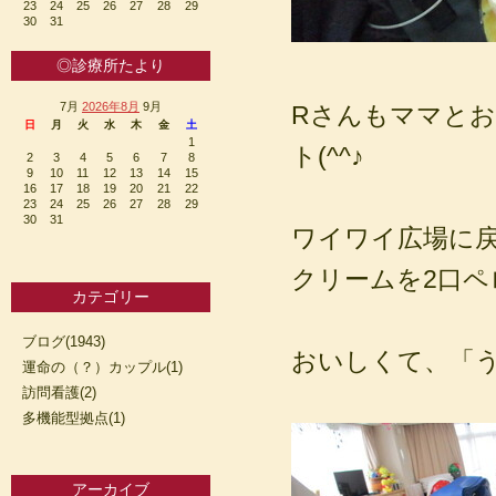
23
24
25
26
27
28
29
30
31
◎診療所たより
7月
2026年8月
9月
Rさんもママと
日
月
火
水
木
金
土
1
ト(^^♪
2
3
4
5
6
7
8
9
10
11
12
13
14
15
16
17
18
19
20
21
22
23
24
25
26
27
28
29
30
31
ワイワイ広場に
クリームを2口ペロ
カテゴリー
ブログ(1943)
おいしくて、「う
運命の（？）カップル(1)
訪問看護(2)
多機能型拠点(1)
アーカイブ