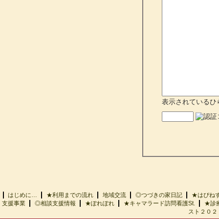
表示されているひ
はじめに…
★利用までの流れ
地域交流
◎つづきの家日記
★はぴ
支援事業
◎相談支援情報
★ぽれぽれ
★キャマラード訪問看護St.
★診
スト２０２