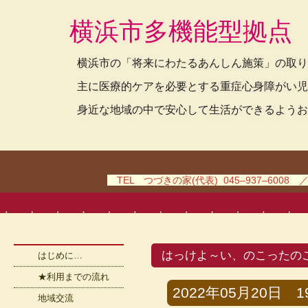
横浜市多機能型拠点
横浜市の「将来にわたるあんしん施策」の取り
主に医療的ケアを必要とする重症心身障がい児
身近な地域の中で安心して生活ができるようお
TEL つづきの家(代表) 045–937–6008 
はっけよ～い、のこったの
はじめに…
★利用までの流れ
2022年05月20日 19時
地域交流