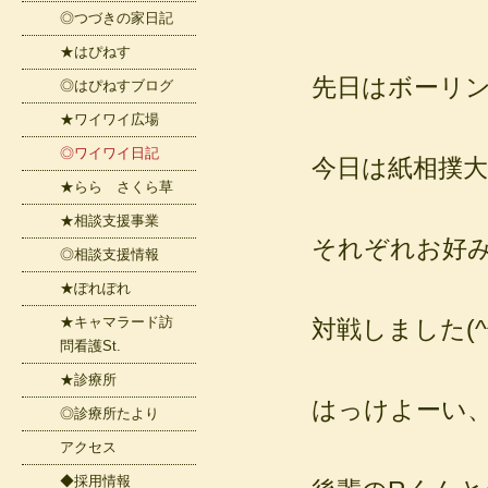
◎つづきの家日記
★はぴねす
先日はボーリン
◎はぴねすブログ
★ワイワイ広場
◎ワイワイ日記
今日は紙相撲大
★らら さくら草
★相談支援事業
それぞれお好み
◎相談支援情報
★ぽれぽれ
★キャマラード訪
対戦しました(^
問看護St.
★診療所
はっけよーい、
◎診療所たより
アクセス
◆採用情報