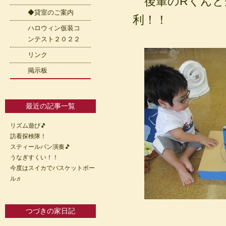
後輩のRくんと
◆貸室のご案内
利！！
ハロウィン仮装コ
ンテスト２０２２
リンク
掲示板
最近の記事一覧
リズム遊び🎵
訪看探検隊！
スティールパン演奏🎵
うなぎすくい！！
今度はスイカでバスケットボー
ル♬
つづきの家日記