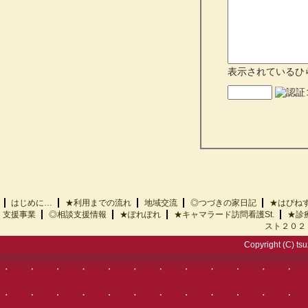
表示されているひ
はじめに…
★利用までの流れ
地域交流
◎つづきの家日記
★はぴ
支援事業
◎相談支援情報
★ぽれぽれ
★キャマラード訪問看護St.
★診
スト２０２
Copyright (C) tsu