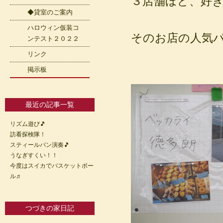
３店舗ほど、好
◆貸室のご案内
ハロウィン仮装コ
そのお店の人気
ンテスト２０２２
リンク
掲示板
最近の記事一覧
リズム遊び🎵
訪看探検隊！
スティールパン演奏🎵
うなぎすくい！！
今度はスイカでバスケットボー
ル♬
つづきの家日記