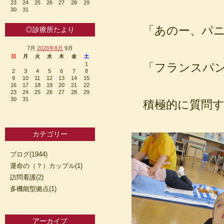
23
24
25
26
27
28
29
30
31
「あのー、パニ
◎診療所たより
7月
2026年8月
9月
日
月
火
水
木
金
土
1
「フランスパン
2
3
4
5
6
7
8
9
10
11
12
13
14
15
16
17
18
19
20
21
22
23
24
25
26
27
28
29
30
31
積極的に質問す
カテゴリー
ブログ(1944)
運命の（？）カップル(1)
訪問看護(2)
多機能型拠点(1)
アーカイブ