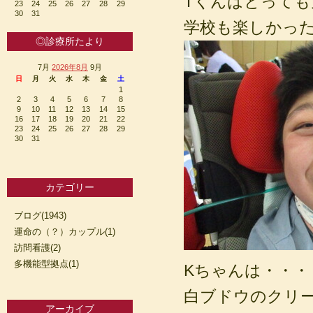
Tくんはとっても
23
24
25
26
27
28
29
30
31
学校も楽しかったよう
◎診療所たより
7月
2026年8月
9月
日
月
火
水
木
金
土
1
2
3
4
5
6
7
8
9
10
11
12
13
14
15
16
17
18
19
20
21
22
23
24
25
26
27
28
29
30
31
カテゴリー
ブログ(1943)
運命の（？）カップル(1)
訪問看護(2)
多機能型拠点(1)
Kちゃんは・・・
白ブドウのクリ
アーカイブ