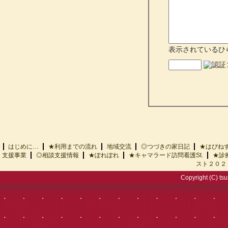
表示されているひ
はじめに…
★利用までの流れ
地域交流
◎つづきの家日記
★はぴ
支援事業
◎相談支援情報
★ぽれぽれ
★キャマラード訪問看護St.
★診
スト２０２
Copyright (C) tsu