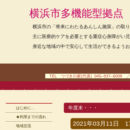
横浜市多機能型拠点
横浜市の「将来にわたるあんしん施策」の取り
主に医療的ケアを必要とする重症心身障がい児
身近な地域の中で安心して生活ができるようお
TEL つづきの家(代表) 045–937–6008 
年度末・・・
はじめに…
★利用までの流れ
2021年03月11日 17
地域交流