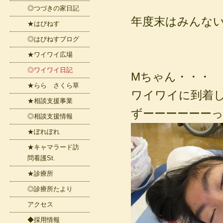
◎つづきの家日記
年度末はみんな
★はぴねす
◎はぴねすブログ
★ワイワイ広場
◎ワイワイ日記
Mちゃん・・・
★らら さくら草
ワイワイに到着し
★相談支援事業
ずーーーーーーっと
◎相談支援情報
★ぽれぽれ
★キャマラード訪
問看護St.
★診療所
◎診療所たより
アクセス
◆採用情報