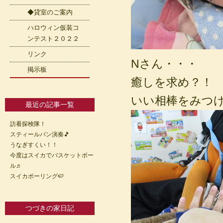
◆貸室のご案内
ハロウィン仮装コ
ンテスト２０２２
リンク
Nさん・・・
掲示板
癒しを求め？！
いい相棒をみつ
最近の記事一覧
訪看探検隊！
スティールパン演奏🎵
うなぎすくい！！
今度はスイカでバスケットボー
ル♬
スイカボーリング🍉
つづきの家日記