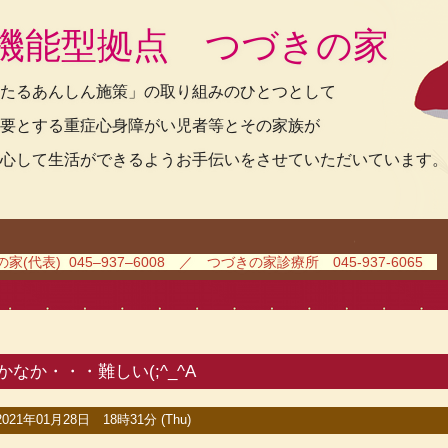
機能型拠点 つづきの家
たるあんしん施策」の取り組みのひとつとして
要とする重症心身障がい児者等とその家族が
心して生活ができるようお手伝いをさせていただいています。
(代表) 045–937–6008 ／ つづきの家診療所 045-937-6065
かなか・・・難しい(;^_^A
2021年01月28日 18時31分 (Thu)