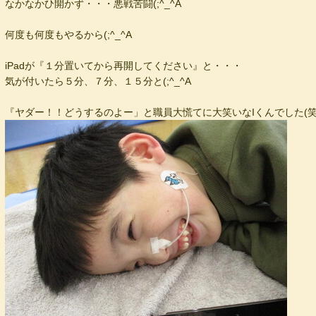
なかなかひ開かず・・・悪戦苦闘(;^_^A
何度も何度もやるから(;^_^A
iPadが『１分置いてから再開してください』と・・・
気が付いたら５分、７分、１５分と(;^_^A
『ヤダー！！どうするのよー」と職員大慌てに大笑いなIくんでした(笑