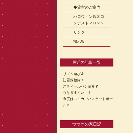
◆貸室のご案内
ハロウィン仮装コ
ンテスト２０２２
リンク
掲示板
最近の記事一覧
リズム遊び🎵
訪看探検隊！
スティールパン演奏🎵
うなぎすくい！！
今度はスイカでバスケットボー
ル♬
つづきの家日記