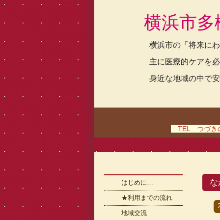
横浜市多
横浜市の「将来にわ
主に医療的ケアを必
身近な地域の中で安
TEL つづきの家
な
はじめに…
★利用までの流れ
地域交流