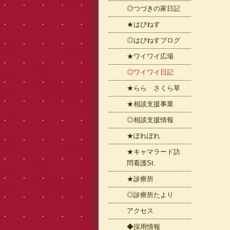
◎つづきの家日記
★はぴねす
◎はぴねすブログ
★ワイワイ広場
◎ワイワイ日記
★らら さくら草
★相談支援事業
◎相談支援情報
★ぽれぽれ
★キャマラード訪
問看護St.
★診療所
◎診療所たより
アクセス
◆採用情報