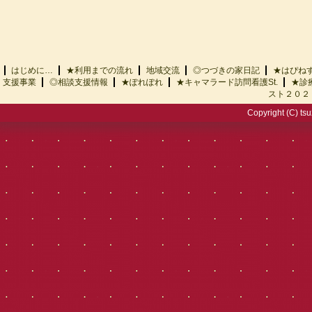
はじめに…
★利用までの流れ
地域交流
◎つづきの家日記
★はぴ
支援事業
◎相談支援情報
★ぽれぽれ
★キャマラード訪問看護St.
★診
スト２０２
Copyright (C) tsu