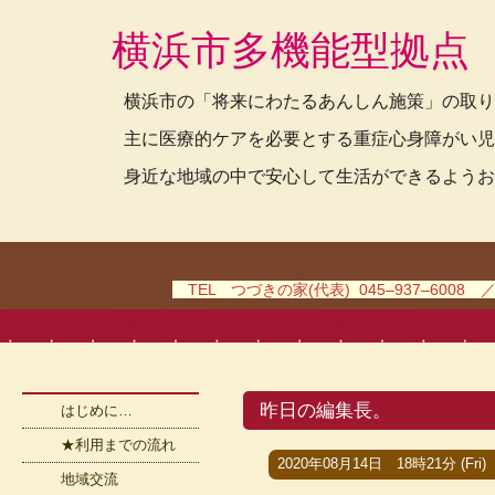
横浜市多機能型拠点
横浜市の「将来にわたるあんしん施策」の取り
主に医療的ケアを必要とする重症心身障がい児
身近な地域の中で安心して生活ができるようお
TEL つづきの家(代表) 045–937–6008 
昨日の編集長。
はじめに…
★利用までの流れ
2020年08月14日 18時21分 (Fri)
地域交流