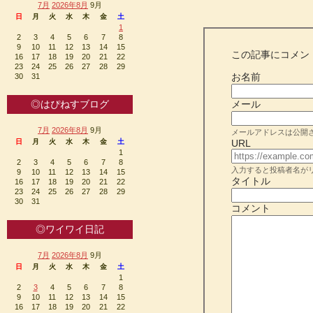
7月
2026年8月
9月
日
月
火
水
木
金
土
1
2
3
4
5
6
7
8
9
10
11
12
13
14
15
この記事にコメン
16
17
18
19
20
21
22
23
24
25
26
27
28
29
お名前
30
31
◎はぴねすブログ
メール
7月
2026年8月
9月
メールアドレスは公開
日
月
火
水
木
金
土
URL
1
2
3
4
5
6
7
8
入力すると投稿者名が
9
10
11
12
13
14
15
タイトル
16
17
18
19
20
21
22
23
24
25
26
27
28
29
30
31
コメント
◎ワイワイ日記
7月
2026年8月
9月
日
月
火
水
木
金
土
1
2
3
4
5
6
7
8
9
10
11
12
13
14
15
16
17
18
19
20
21
22