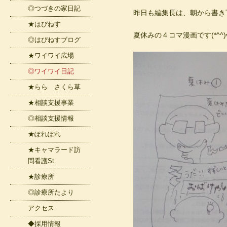
◎つづきの家日記
昨日も編集長は、朝から書き
★はぴねす
夏休みの４コマ漫画です(*^^)
◎はぴねすブログ
★ワイワイ広場
◎ワイワイ日記
★らら さくら草
★相談支援事業
◎相談支援情報
★ぽれぽれ
★キャマラード訪
問看護St.
★診療所
◎診療所たより
アクセス
◆採用情報