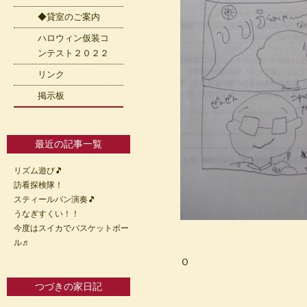
◆貸室のご案内
ハロウィン仮装コ
ンテスト２０２２
リンク
掲示板
最近の記事一覧
リズム遊び🎵
訪看探検隊！
スティールパン演奏🎵
うなぎすくい！！
今度はスイカでバスケットボー
ル♬
Ｏ
つづきの家日記