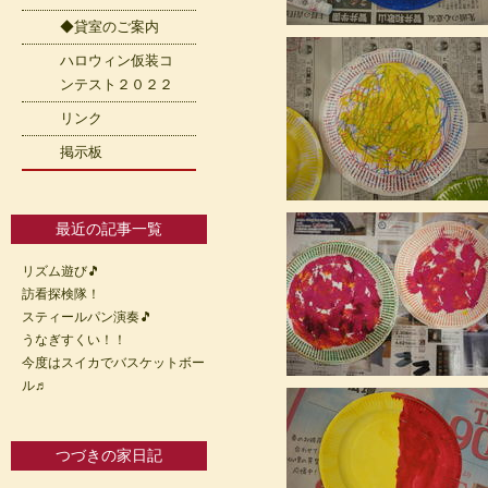
◆貸室のご案内
ハロウィン仮装コ
ンテスト２０２２
リンク
掲示板
最近の記事一覧
リズム遊び🎵
訪看探検隊！
スティールパン演奏🎵
うなぎすくい！！
今度はスイカでバスケットボー
ル♬
つづきの家日記