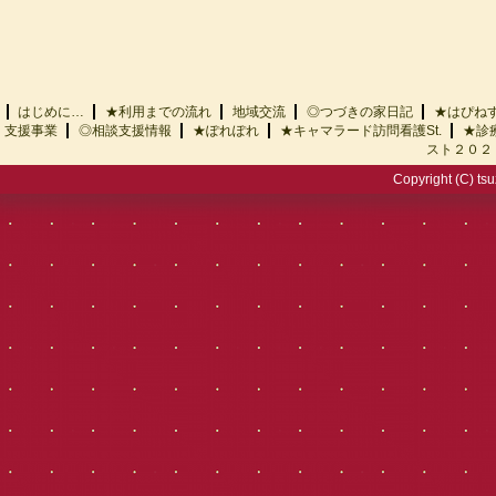
はじめに…
★利用までの流れ
地域交流
◎つづきの家日記
★はぴ
支援事業
◎相談支援情報
★ぽれぽれ
★キャマラード訪問看護St.
★診
スト２０２
Copyright (C) tsu