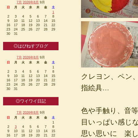
7月
2026年8月
9月
日
月
火
水
木
金
土
1
2
3
4
5
6
7
8
9
10
11
12
13
14
15
16
17
18
19
20
21
22
23
24
25
26
27
28
29
30
31
◎はぴねすブログ
7月
2026年8月
9月
日
月
火
水
木
金
土
1
2
3
4
5
6
7
8
クレヨン、ペン
9
10
11
12
13
14
15
16
17
18
19
20
21
22
23
24
25
26
27
28
29
指絵具…
30
31
◎ワイワイ日記
色や手触り、音
7月
2026年8月
9月
日
月
火
水
木
金
土
目いっぱい感じ
1
2
3
4
5
6
7
8
9
10
11
12
13
14
15
思い思いに 楽
16
17
18
19
20
21
22