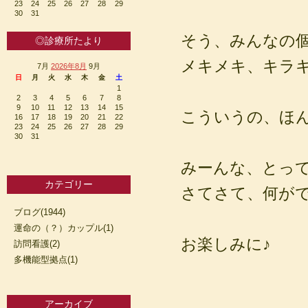
23
24
25
26
27
28
29
30
31
そう、みんなの
◎診療所たより
メキメキ、キラ
7月
2026年8月
9月
日
月
火
水
木
金
土
1
2
3
4
5
6
7
8
9
10
11
12
13
14
15
こういうの、ほ
16
17
18
19
20
21
22
23
24
25
26
27
28
29
30
31
みーんな、とっ
カテゴリー
さてさて、何が
ブログ(1944)
運命の（？）カップル(1)
お楽しみに♪
訪問看護(2)
多機能型拠点(1)
アーカイブ