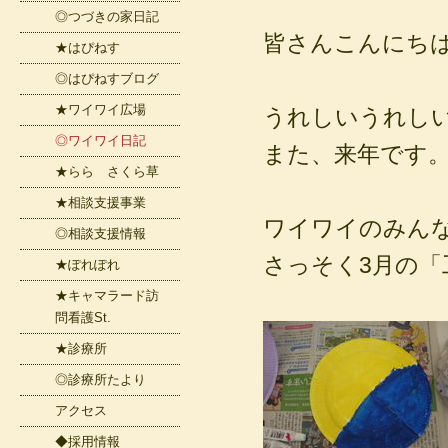
◎つづきの家日記
皆さんこんにち
★はぴねす
◎はぴねすブログ
★ワイワイ広場
うれしいうれし
◎ワイワイ日記
また、来年です
★らら さくら草
★相談支援事業
ワイワイのみん
◎相談支援情報
さっそく3月の「
★ぽれぽれ
★キャマラード訪
問看護St.
★診療所
◎診療所たより
アクセス
◆採用情報