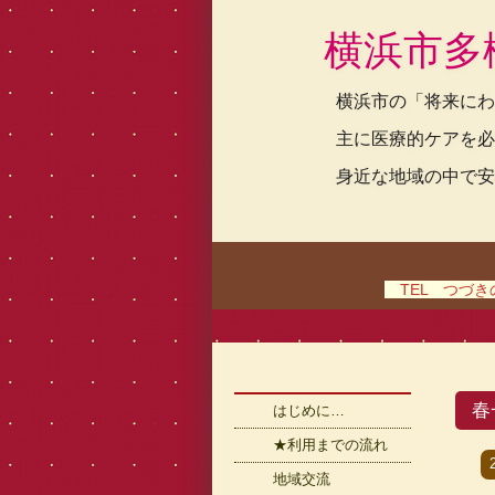
横浜市多
横浜市の「将来にわ
主に医療的ケアを必
身近な地域の中で安
TEL つづきの家
春
はじめに…
★利用までの流れ
地域交流