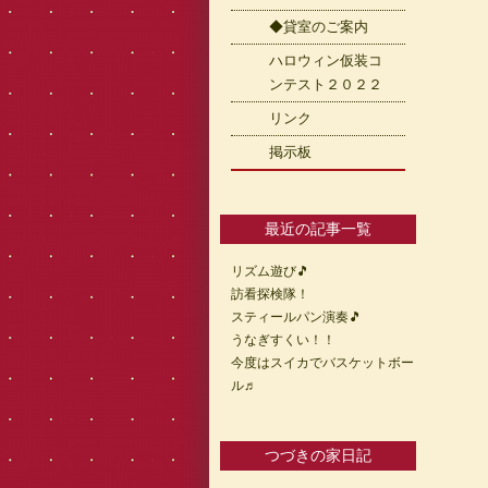
◆貸室のご案内
ハロウィン仮装コ
ンテスト２０２２
リンク
掲示板
最近の記事一覧
リズム遊び🎵
訪看探検隊！
スティールパン演奏🎵
うなぎすくい！！
今度はスイカでバスケットボー
ル♬
つづきの家日記