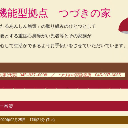
機能型拠点 つづきの家
たるあんしん施策」の取り組みのひとつとして
要とする重症心身障がい児者等とその家族が
心して生活ができるようお手伝いをさせていただいています。
(代表) 045–937–6008 ／ つづきの家診療所 045-937-6065
一番🌸
2020年02月25日 17時21分 (Tue)