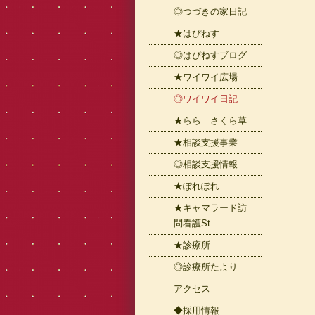
◎つづきの家日記
★はぴねす
◎はぴねすブログ
★ワイワイ広場
◎ワイワイ日記
★らら さくら草
★相談支援事業
◎相談支援情報
★ぽれぽれ
★キャマラード訪
問看護St.
★診療所
◎診療所たより
アクセス
◆採用情報