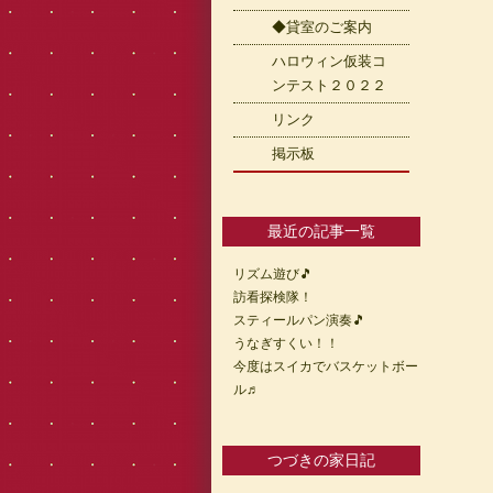
◆貸室のご案内
ハロウィン仮装コ
ンテスト２０２２
リンク
掲示板
最近の記事一覧
リズム遊び🎵
訪看探検隊！
スティールパン演奏🎵
うなぎすくい！！
今度はスイカでバスケットボー
ル♬
つづきの家日記