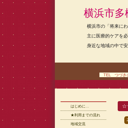
横浜市多
横浜市の「将来にわ
主に医療的ケアを必
身近な地域の中で安
TEL つづきの家
☆
はじめに…
★利用までの流れ
地域交流