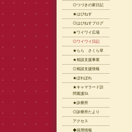
◎つづきの家日記
★はぴねす
◎はぴねすブログ
★ワイワイ広場
◎ワイワイ日記
★らら さくら草
★相談支援事業
◎相談支援情報
★ぽれぽれ
★キャマラード訪
問看護St.
★診療所
◎診療所たより
アクセス
◆採用情報