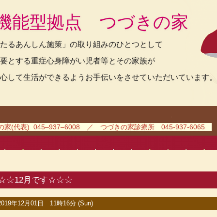
機能型拠点 つづきの家
たるあんしん施策」の取り組みのひとつとして
要とする重症心身障がい児者等とその家族が
心して生活ができるようお手伝いをさせていただいています。
(代表) 045–937–6008 ／ つづきの家診療所 045-937-6065
☆☆12月です☆☆☆
2019年12月01日 11時16分 (Sun)