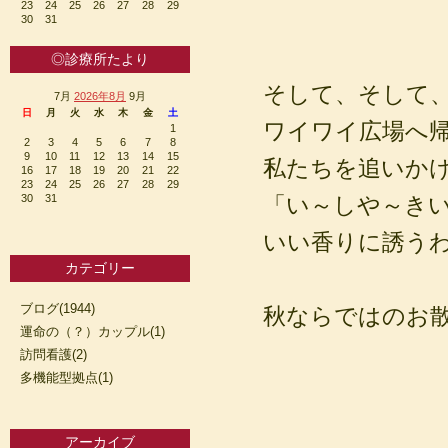
23
24
25
26
27
28
29
30
31
◎診療所たより
そして、そして
7月
2026年8月
9月
日
月
火
水
木
金
土
ワイワイ広場へ
1
2
3
4
5
6
7
8
9
10
11
12
13
14
15
私たちを追いか
16
17
18
19
20
21
22
23
24
25
26
27
28
29
30
31
「い～しや～き
いい香りに誘うわ
カテゴリー
ブログ(1944)
秋ならではのお
運命の（？）カップル(1)
訪問看護(2)
多機能型拠点(1)
アーカイブ