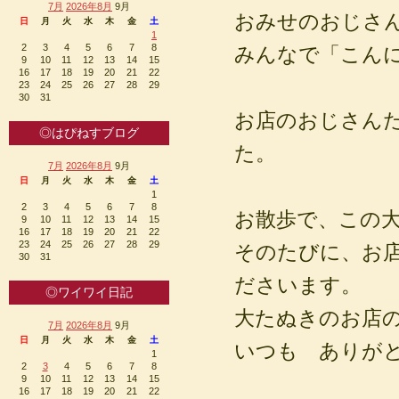
7月
2026年8月
9月
おみせのおじさ
日
月
火
水
木
金
土
1
2
3
4
5
6
7
8
みんなで「こん
9
10
11
12
13
14
15
16
17
18
19
20
21
22
23
24
25
26
27
28
29
30
31
お店のおじさん
◎はぴねすブログ
た。
7月
2026年8月
9月
日
月
火
水
木
金
土
1
2
3
4
5
6
7
8
お散歩で、この
9
10
11
12
13
14
15
16
17
18
19
20
21
22
23
24
25
26
27
28
29
そのたびに、お
30
31
ださいます。
◎ワイワイ日記
大たぬきのお店
7月
2026年8月
9月
日
月
火
水
木
金
土
いつも ありが
1
2
3
4
5
6
7
8
9
10
11
12
13
14
15
16
17
18
19
20
21
22