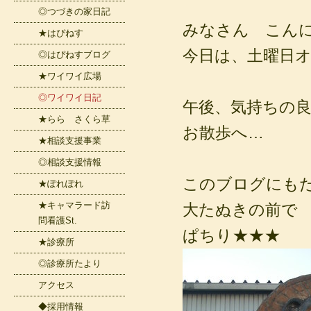
◎つづきの家日記
みなさん こん
★はぴねす
今日は、土曜日
◎はぴねすブログ
★ワイワイ広場
◎ワイワイ日記
午後、気持ちの
★らら さくら草
お散歩へ…
★相談支援事業
◎相談支援情報
このブログにも
★ぽれぽれ
★キャマラード訪
大たぬきの前で
問看護St.
ぱちり★★★
★診療所
◎診療所たより
アクセス
◆採用情報