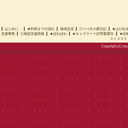
はじめに…
★利用までの流れ
地域交流
◎つづきの家日記
★はぴ
支援事業
◎相談支援情報
★ぽれぽれ
★キャマラード訪問看護St.
★診
スト２０２
Copyright (C) tsu