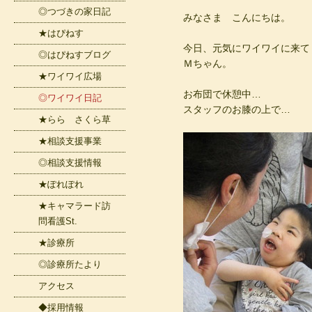
◎つづきの家日記
みなさま こんにちは。
★はぴねす
今日、元気にワイワイに来て
◎はぴねすブログ
Ｍちゃん。
★ワイワイ広場
お布団で休憩中…
◎ワイワイ日記
スタッフのお膝の上で…
★らら さくら草
★相談支援事業
◎相談支援情報
★ぽれぽれ
★キャマラード訪
問看護St.
★診療所
◎診療所たより
アクセス
◆採用情報