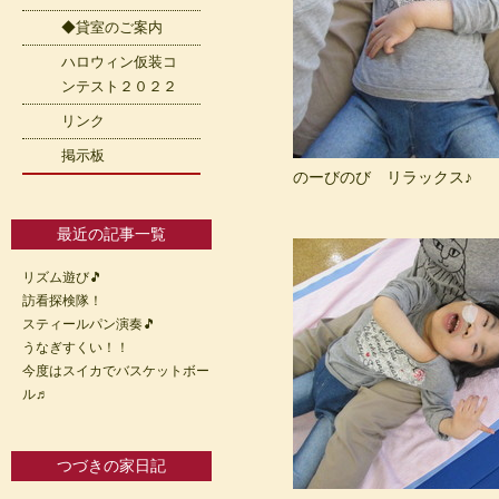
◆貸室のご案内
ハロウィン仮装コ
ンテスト２０２２
リンク
掲示板
のーびのび リラックス♪
最近の記事一覧
リズム遊び🎵
訪看探検隊！
スティールパン演奏🎵
うなぎすくい！！
今度はスイカでバスケットボー
ル♬
つづきの家日記