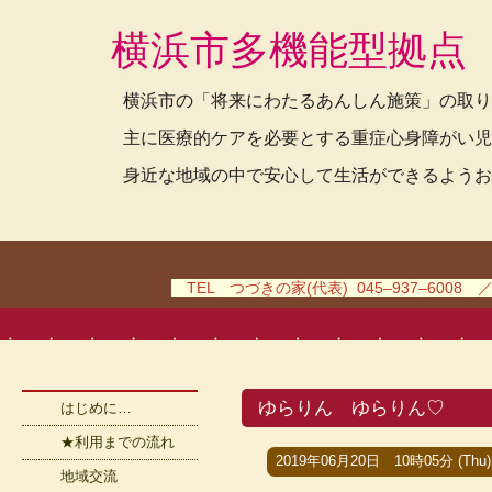
横浜市多機能型拠点
横浜市の「将来にわたるあんしん施策」の取り
主に医療的ケアを必要とする重症心身障がい児
身近な地域の中で安心して生活ができるようお
TEL つづきの家(代表) 045–937–6008 
ゆらりん ゆらりん♡
はじめに…
★利用までの流れ
2019年06月20日 10時05分 (Thu)
地域交流