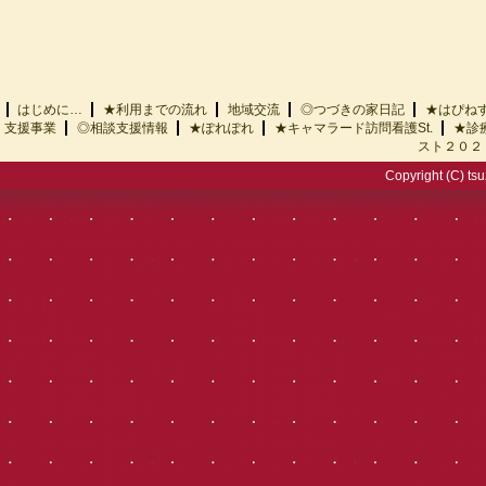
はじめに…
★利用までの流れ
地域交流
◎つづきの家日記
★はぴ
支援事業
◎相談支援情報
★ぽれぽれ
★キャマラード訪問看護St.
★診
スト２０２
Copyright (C) tsu