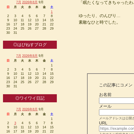
「眠たくなってきちゃったわ
7月
2026年8月
9月
日
月
火
水
木
金
土
1
ゆったり、のんびり…
2
3
4
5
6
7
8
9
10
11
12
13
14
15
素敵なひと時でした。
16
17
18
19
20
21
22
23
24
25
26
27
28
29
30
31
◎はぴねすブログ
7月
2026年8月
9月
日
月
火
水
木
金
土
1
2
3
4
5
6
7
8
9
10
11
12
13
14
15
16
17
18
19
20
21
22
23
24
25
26
27
28
29
この記事にコメン
30
31
お名前
◎ワイワイ日記
メール
7月
2026年8月
9月
日
月
火
水
木
金
土
メールアドレスは公開
1
URL
2
3
4
5
6
7
8
9
10
11
12
13
14
15
16
17
18
19
20
21
22