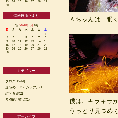
23
24
25
26
27
28
29
30
31
◎診療所たより
Ａちゃんは、眠
7月
2026年8月
9月
日
月
火
水
木
金
土
1
2
3
4
5
6
7
8
9
10
11
12
13
14
15
16
17
18
19
20
21
22
23
24
25
26
27
28
29
30
31
カテゴリー
ブログ(1944)
運命の（？）カップル(1)
訪問看護(2)
多機能型拠点(1)
僕は、キラキラが
うっとり見つめ
アーカイブ