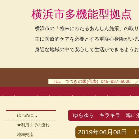
横浜市多機能型拠点
横浜市の「将来にわたるあんしん施策」の取り
主に医療的ケアを必要とする重症心身障がい児
身近な地域の中で安心して生活ができるようお
TEL つづきの家(代表) 045–937–6008 
ゆらゆら キラキラ 海に
はじめに…
★利用までの流れ
2019年06月08日 17
地域交流