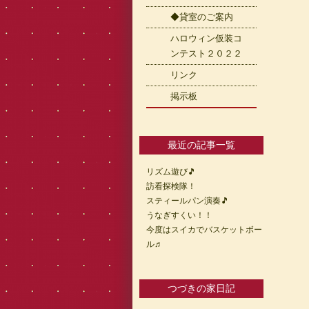
◆貸室のご案内
ハロウィン仮装コ
ンテスト２０２２
リンク
掲示板
最近の記事一覧
リズム遊び🎵
訪看探検隊！
スティールパン演奏🎵
うなぎすくい！！
今度はスイカでバスケットボー
ル♬
つづきの家日記