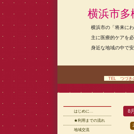
横浜市多
横浜市の「将来にわ
主に医療的ケアを必
身近な地域の中で安
TEL つづきの家
8
はじめに…
★利用までの流れ
地域交流