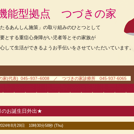
機能型拠点 つづきの家
たるあんしん施策」の取り組みのひとつとして
要とする重症心身障がい児者等とその家族が
心して生活ができるようお手伝いをさせていただいています。
(代表) 045–937–6008 ／ つづきの家診療所 045-937-6065
月のお誕生日外出★
2024年8月29日 10時30分58秒 (Thu)