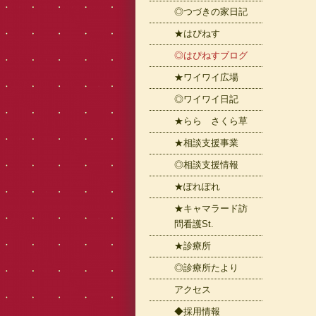
◎つづきの家日記
★はぴねす
◎はぴねすブログ
★ワイワイ広場
◎ワイワイ日記
★らら さくら草
★相談支援事業
◎相談支援情報
★ぽれぽれ
★キャマラード訪
問看護St.
★診療所
◎診療所たより
アクセス
◆採用情報