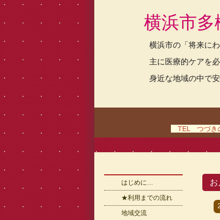
横浜市多
横浜市の「将来にわ
主に医療的ケアを必
身近な地域の中で安
TEL つづきの家
お
はじめに…
★利用までの流れ
地域交流