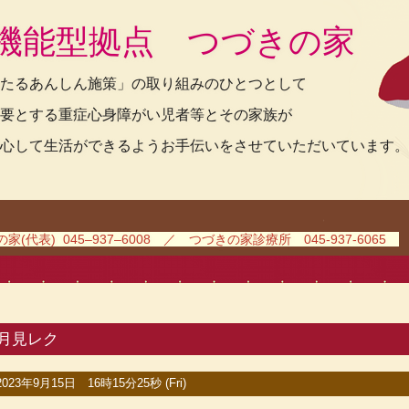
機能型拠点 つづきの家
たるあんしん施策」の取り組みのひとつとして
要とする重症心身障がい児者等とその家族が
心して生活ができるようお手伝いをさせていただいています。
(代表) 045–937–6008 ／ つづきの家診療所 045-937-6065
月見レク
2023年9月15日 16時15分25秒 (Fri)