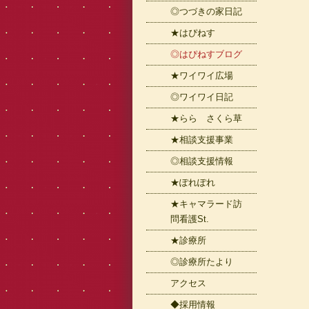
◎つづきの家日記
★はぴねす
◎はぴねすブログ
★ワイワイ広場
◎ワイワイ日記
★らら さくら草
★相談支援事業
◎相談支援情報
★ぽれぽれ
★キャマラード訪
問看護St.
★診療所
◎診療所たより
アクセス
◆採用情報