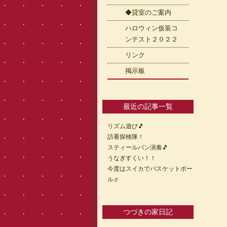
◆貸室のご案内
ハロウィン仮装コ
ンテスト２０２２
リンク
掲示板
最近の記事一覧
リズム遊び🎵
訪看探検隊！
スティールパン演奏🎵
うなぎすくい！！
今度はスイカでバスケットボー
ル♬
つづきの家日記