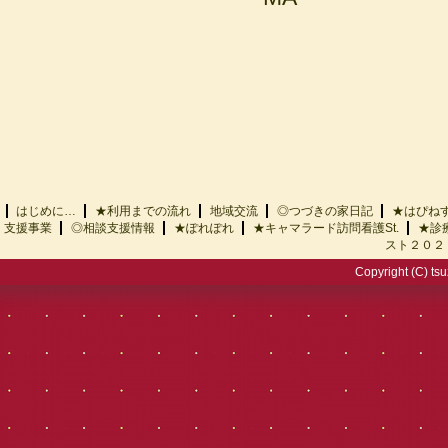
はじめに…
★利用までの流れ
地域交流
◎つづきの家日記
★はぴ
支援事業
◎相談支援情報
★ぽれぽれ
★キャマラード訪問看護St.
★診
スト２０２
Copyright (C) tsu