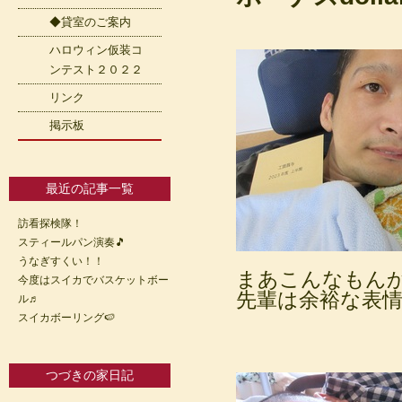
◆貸室のご案内
ハロウィン仮装コ
ンテスト２０２２
リンク
掲示板
最近の記事一覧
訪看探検隊！
スティールパン演奏🎵
うなぎすくい！！
まあこんなもん
今度はスイカでバスケットボー
先輩は余裕な表
ル♬
スイカボーリング🍉
つづきの家日記