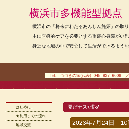
横浜市多機能型拠点
横浜市の「将来にわたるあんしん施策」の取り
主に医療的ケアを必要とする重症心身障がい児
身近な地域の中で安心して生活ができるようお
TEL つづきの家(代表) 045–937–6008 
夏だナスだ⁉🍆
はじめに…
★利用までの流れ
2023年7月24日 10時
地域交流