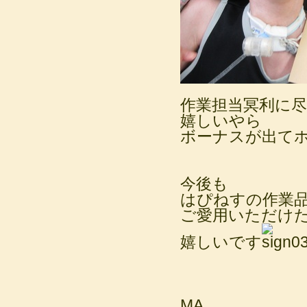
作業担当冥利に
嬉しいやら
ボーナスが出てホ
今後も
はぴねすの作業
ご愛用いただけ
嬉しいです
MA