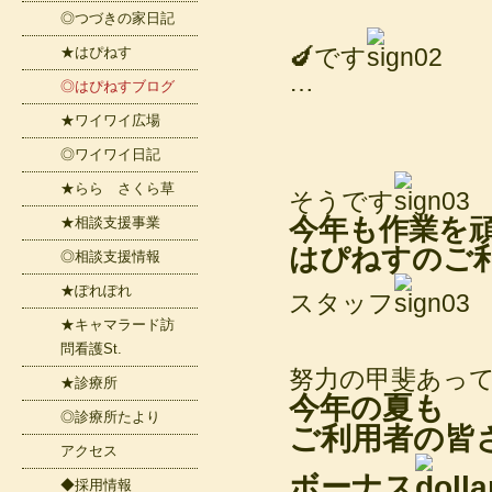
◎つづきの家日記
🍆です
★はぴねす
…
◎はぴねすブログ
★ワイワイ広場
◎ワイワイ日記
★らら さくら草
そうです
今年も作業を
★相談支援事業
はぴねすのご
◎相談支援情報
★ぽれぽれ
スタッフ
★キャマラード訪
問看護St.
努力の甲斐あっ
★診療所
今年の夏も
◎診療所たより
ご利用者の皆
アクセス
ボーナス
◆採用情報