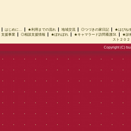
はじめに…
★利用までの流れ
地域交流
◎つづきの家日記
★はぴ
支援事業
◎相談支援情報
★ぽれぽれ
★キャマラード訪問看護St.
★診
スト２０２
Copyright (C) tsu