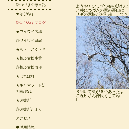
◎つづきの家日記
ようやく少しずつ春の訪れの
と共につづきの家の裏山に
★はぴねす
サギの家族がお引越ししてき
◎はぴねすブログ
★ワイワイ広場
◎ワイワイ日記
★らら さくら草
★相談支援事業
◎相談支援情報
★ぽれぽれ
★キャマラード訪
問看護St.
８羽いて巣が６つあったよ！
ご近所さん仲良くしてね！
I
★診療所
◎診療所たより
アクセス
◆採用情報