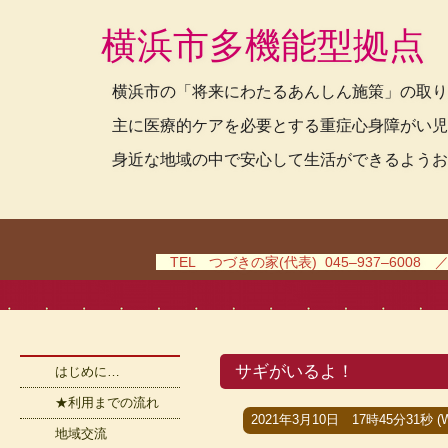
横浜市多機能型拠点
横浜市の「将来にわたるあんしん施策」の取り
主に医療的ケアを必要とする重症心身障がい児
身近な地域の中で安心して生活ができるようお
TEL つづきの家(代表) 045–937–6008 
サギがいるよ！
はじめに…
★利用までの流れ
2021年3月10日 17時45分31秒 (W
地域交流