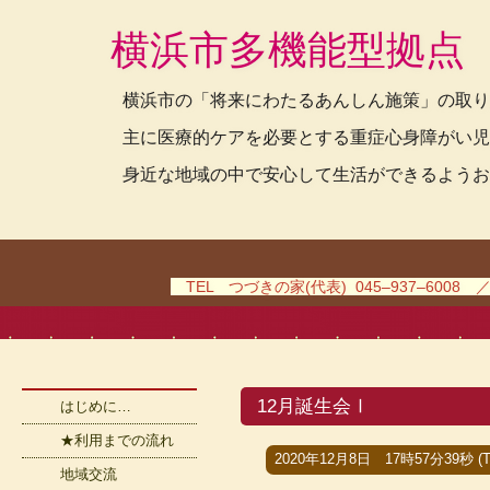
横浜市多機能型拠点
横浜市の「将来にわたるあんしん施策」の取り
主に医療的ケアを必要とする重症心身障がい児
身近な地域の中で安心して生活ができるようお
TEL つづきの家(代表) 045–937–6008 
12月誕生会Ⅰ
はじめに…
★利用までの流れ
2020年12月8日 17時57分39秒 (T
地域交流