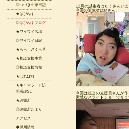
◎つづきの家日記
12月の誕生者はたくさんい
今回の誕生者はMさん。
★はぴねす
◎はぴねすブログ
★ワイワイ広場
◎ワイワイ日記
★らら さくら草
★相談支援事業
◎相談支援情報
★ぽれぽれ
★キャマラード訪
問看護St.
今回は担当の支援員さんが作
素敵なスライドショーで今ま
★診療所
◎診療所たより
アクセス
◆採用情報