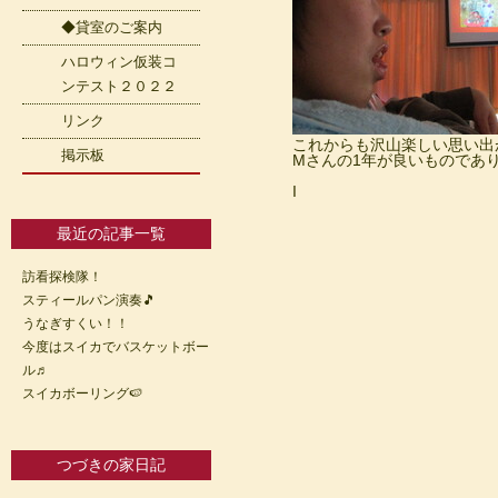
◆貸室のご案内
ハロウィン仮装コ
ンテスト２０２２
リンク
これからも沢山楽しい思い出
掲示板
Mさんの1年が良いものであ
I
最近の記事一覧
訪看探検隊！
スティールパン演奏🎵
うなぎすくい！！
今度はスイカでバスケットボー
ル♬
スイカボーリング🍉
つづきの家日記