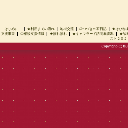
はじめに…
★利用までの流れ
地域交流
◎つづきの家日記
★はぴ
支援事業
◎相談支援情報
★ぽれぽれ
★キャマラード訪問看護St.
★診
スト２０２
Copyright (C) tsu