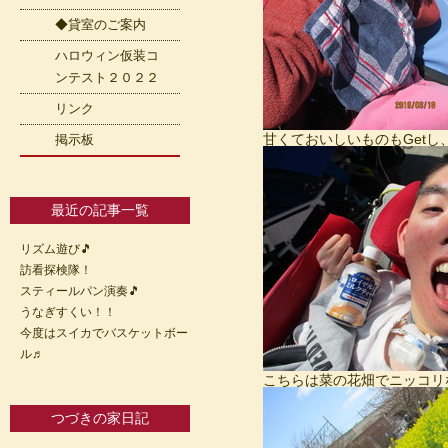
◆貸室のご案内
ハロウィン仮装コ
ンテスト２０２２
リンク
甘くておいしいものもGetし
掲示板
最近の記事一覧
リズム遊び🎵
訪看探検隊！
スティールパン演奏🎵
うなぎすくい！！
今度はスイカでバスケットボー
ル♬
こちらは菜の花畑でニッコリ
つづきの家日記