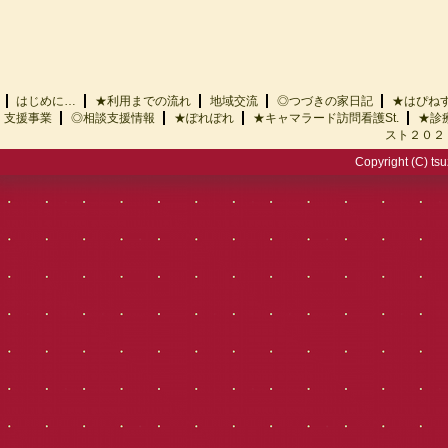
はじめに…
★利用までの流れ
地域交流
◎つづきの家日記
★はぴ
支援事業
◎相談支援情報
★ぽれぽれ
★キャマラード訪問看護St.
★診
スト２０２
Copyright (C) tsu