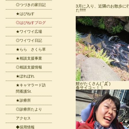
◎つづきの家日記
3月に入り、近隣のお散歩に
た‼‼‼
★はぴねす
◎はぴねすブログ
★ワイワイ広場
◎ワイワイ日記
★らら さくら草
★相談支援事業
◎相談支援情報
★ぽれぽれ
鯉がたくさん( ﾟДﾟ)
★キャマラード訪
春サイコ～！！
問看護St.
★診療所
◎診療所たより
アクセス
◆採用情報