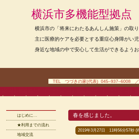
横浜市多機能型拠点
横浜市の「将来にわたるあんしん施策」の取り
主に医療的ケアを必要とする重症心身障がい児
身近な地域の中で安心して生活ができるようお
TEL つづきの家(代表) 045–937–6008 
春を感じました。
はじめに…
★利用までの流れ
2019年3月27日 11時56分57秒 (W
地域交流