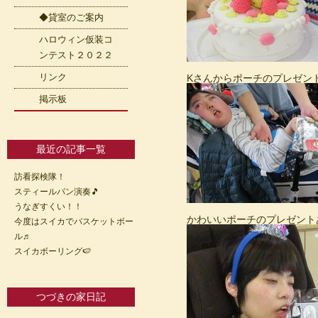
◆貸室のご案内
ハロウィン仮装コ
ンテスト２０２２
リンク
Kさんからポーチのプレゼン
掲示板
最近の記事一覧
訪看探検隊！
スティールパン演奏🎵
うなぎすくい！！
かわいいポーチのプレゼント
今度はスイカでバスケットボー
ル♬
スイカボーリング🍉
つづきの家日記