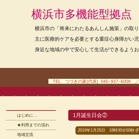
横浜市多機能型拠点
横浜市の「将来にわたるあんしん施策」の取り
主に医療的ケアを必要とする重症心身障がい児
身近な地域の中で安心して生活ができるようお
TEL つづきの家(代表) 045–937–6008 
1月誕生日会②
はじめに…
★利用までの流れ
2019年1月25日 18時30分50秒 (Fr
地域交流