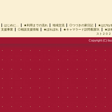
はじめに…
★利用までの流れ
地域交流
◎つづきの家日記
★はぴ
支援事業
◎相談支援情報
★ぽれぽれ
★キャマラード訪問看護St.
★診
スト２０２
Copyright (C) tsu