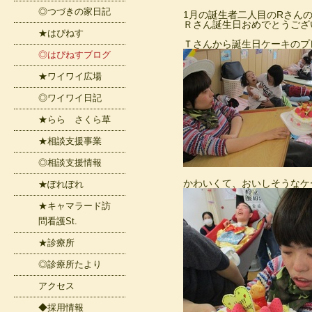
◎つづきの家日記
1月の誕生者二人目のRさん
Ｒさん誕生日おめでとうござ
★はぴねす
Ｔさんから誕生日ケーキのプ
◎はぴねすブログ
★ワイワイ広場
◎ワイワイ日記
★らら さくら草
★相談支援事業
◎相談支援情報
かわいくて、おいしそうなケ
★ぽれぽれ
★キャマラード訪
問看護St.
★診療所
◎診療所たより
アクセス
◆採用情報