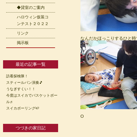
◆貸室のご案内
ハロウィン仮装コ
ンテスト２０２２
リンク
なんだかほっこりするひと時でし
掲示板
最近の記事一覧
訪看探検隊！
スティールパン演奏🎵
うなぎすくい！！
今度はスイカでバスケットボー
ル♬
スイカボーリング🍉
O
つづきの家日記