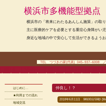
横浜市多機能型拠点
横浜市の「将来にわたるあんしん施策」の取り
主に医療的ケアを必要とする重症心身障がい児
身近な地域の中で安心して生活ができるようお
TEL つづきの家(代表) 045–937–6008 
仲良し！？
はじめに…
★利用までの流れ
2018年6月11日 9時00分59秒 (Mo
地域交流