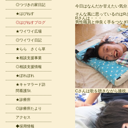
◎つづきの家日記
今日はなんだか甘えたい気分
★はぴねす
そんな風に思っているのはR
Rさんは・・・
男性職員と仲良く手をつなぎ歌
◎はぴねすブログ
★ワイワイ広場
◎ワイワイ日記
★らら さくら草
★相談支援事業
◎相談支援情報
★ぽれぽれ
★キャマラード訪
問看護St.
Cさんは歌を聴きながら膝枕
★診療所
◎診療所たより
アクセス
◆採用情報