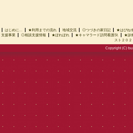
はじめに…
★利用までの流れ
地域交流
◎つづきの家日記
★はぴ
支援事業
◎相談支援情報
★ぽれぽれ
★キャマラード訪問看護St.
★診
スト２０２
Copyright (C) tsu