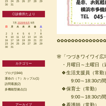
23
24
25
26
27
28
29
30
31
◎診療所たより
7月
2026年8月
9月
日
月
火
水
木
金
土
1
2
3
4
5
6
7
8
9
10
11
12
13
14
15
✿✿✿✿✿✿✿✿✿✿✿✿✿
16
17
18
19
20
21
22
23
24
25
26
27
28
29
30
31
🌸「つづきワイワイ
カテゴリー
・月曜日～土曜日（週
🍀生活支援員（常勤
ブログ(1944)
運命の（？）カップル(1)
9:00～18:30の
訪問看護(2)
🍀保育士（常勤）
多機能型拠点(1)
9:00～18:30の
🍀看護師（常勤）
アーカイブ