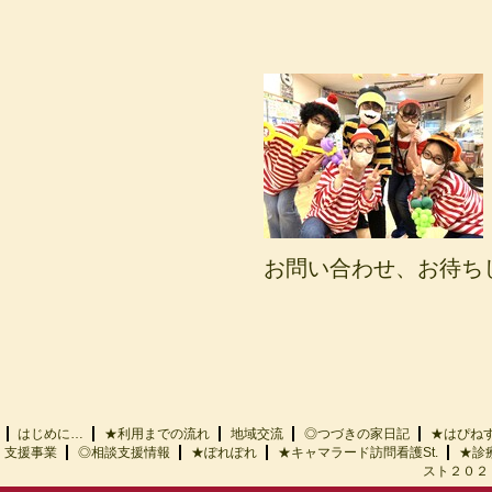
お問い合わせ、お待ち
はじめに…
★利用までの流れ
地域交流
◎つづきの家日記
★はぴ
支援事業
◎相談支援情報
★ぽれぽれ
★キャマラード訪問看護St.
★診
スト２０２