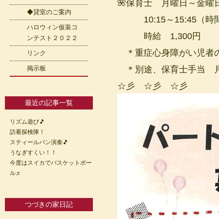
🌺保育士 月曜日～金曜
◆貸室のご案内
10:15～15:45（時
ハロウィン仮装コ
時給 1,300円
ンテスト２０２２
＊重症心身障がい児者の
リンク
掲示板
＊別途、保育士手当 月2
☆彡 ☆彡 ☆彡
最近の記事一覧
リズム遊び🎵
訪看探検隊！
スティールパン演奏🎵
うなぎすくい！！
今度はスイカでバスケットボー
ル♬
つづきの家日記