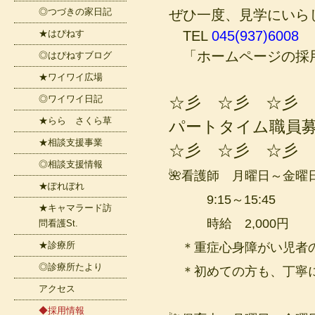
◎つづきの家日記
ぜひ一度、見学にいら
★はぴねす
TEL
045(937)6008
「ホームページの採
◎はぴねすブログ
★ワイワイ広場
◎ワイワイ日記
☆彡 ☆彡 ☆彡 
★らら さくら草
パートタイム職員
★相談支援事業
☆彡 ☆彡 ☆彡 
◎相談支援情報
🌺看護師 月曜日～金曜
★ぽれぽれ
9:15～15:45
★キャマラード訪
時給 2,000円
問看護St.
★診療所
＊重症心身障がい児者の
◎診療所たより
＊初めての方も、丁寧
アクセス
◆採用情報