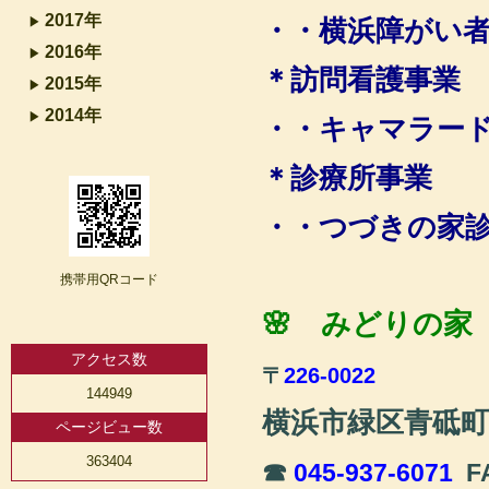
2017年
・・横浜障がい
2016年
＊訪問看護事業
2015年
2014年
・・キャマラー
＊診療所事業
・・つづきの家
携帯用QRコード
🌸 みどりの
アクセス数
〒
226-0022
144949
横浜市緑区青砥
ページビュー数
363404
☎
045-937-6071
F