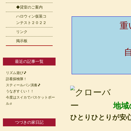
◆貸室のご案内
ハロウィン仮装コ
ンテスト２０２２
重
リンク
掲示板
最近の記事一覧
リズム遊び🎵
訪看探検隊！
スティールパン演奏🎵
うなぎすくい！！
今度はスイカでバスケットボー
地域
ル♬
ひとりひとりが安
つづきの家日記