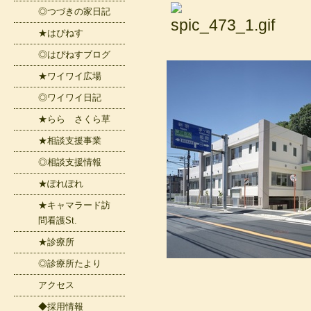
◎つづきの家日記
★はぴねす
◎はぴねすブログ
★ワイワイ広場
◎ワイワイ日記
★らら さくら草
★相談支援事業
◎相談支援情報
★ぽれぽれ
★キャマラード訪
問看護St.
★診療所
◎診療所たより
アクセス
◆採用情報