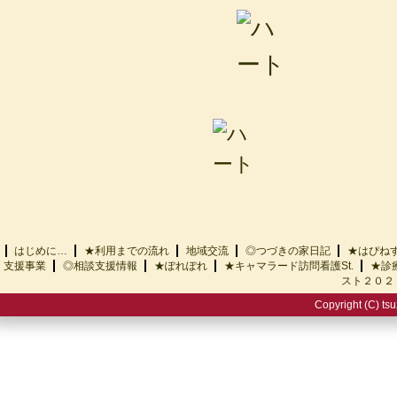
はじめに…
★利用までの流れ
地域交流
◎つづきの家日記
★はぴ
支援事業
◎相談支援情報
★ぽれぽれ
★キャマラード訪問看護St.
★診
スト２０２
Copyright (C) tsu