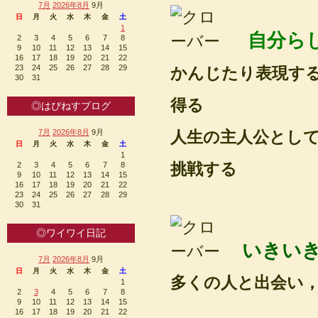
7月
2026年8月
9月
日
月
火
水
木
金
土
1
自分ら
2
3
4
5
6
7
8
9
10
11
12
13
14
15
16
17
18
19
20
21
22
23
24
25
26
27
28
29
かんじたり表現す
30
31
得る
◎はぴねすブログ
7月
2026年8月
9月
人生の主人公とし
日
月
火
水
木
金
土
1
挑戦する
2
3
4
5
6
7
8
9
10
11
12
13
14
15
16
17
18
19
20
21
22
23
24
25
26
27
28
29
30
31
◎ワイワイ日記
いきい
7月
2026年8月
9月
日
月
火
水
木
金
土
多くの人と出会い
1
2
3
4
5
6
7
8
9
10
11
12
13
14
15
16
17
18
19
20
21
22