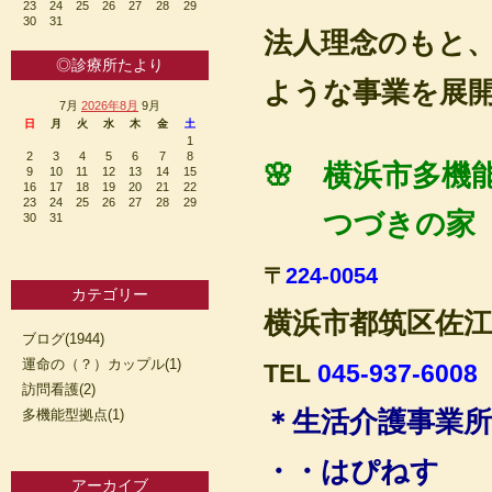
23
24
25
26
27
28
29
30
31
法人理念のもと
◎診療所たより
ような事業を展
7月
2026年8月
9月
日
月
火
水
木
金
土
1
2
3
4
5
6
7
8
🌸 横浜市多
9
10
11
12
13
14
15
16
17
18
19
20
21
22
23
24
25
26
27
28
29
つづきの家
30
31
〒
224-0054
カテゴリー
横浜市都筑区佐江
ブログ(1944)
運命の（？）カップル(1)
TEL
045-937-6008
訪問看護(2)
＊生活介護事業所
多機能型拠点(1)
・・はぴねす
アーカイブ