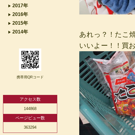
2017年
2016年
2015年
2014年
あれっ？！たこ
いいよー！！買お
携帯用QRコード
アクセス数
144868
ページビュー数
363294