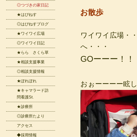
◎つづきの家日記
お散歩
★はぴねす
◎はぴねすブログ
★ワイワイ広場
ワイワイ広場・
◎ワイワイ日記
へ・・・
★らら さくら草
GOーーー！！
★相談支援事業
◎相談支援情報
★ぽれぽれ
おぉーーーー眩
★キャマラード訪
問看護St.
★診療所
◎診療所たより
アクセス
◆採用情報