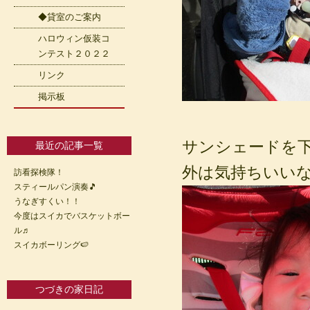
◆貸室のご案内
ハロウィン仮装コ
ンテスト２０２２
リンク
掲示板
サンシェードを
最近の記事一覧
外は気持ちいいなー(
訪看探検隊！
スティールパン演奏🎵
うなぎすくい！！
今度はスイカでバスケットボー
ル♬
スイカボーリング🍉
つづきの家日記