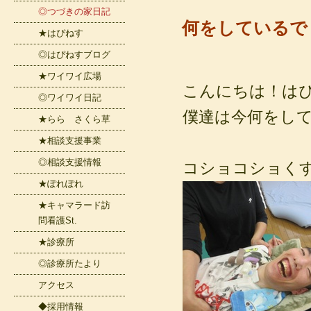
◎つづきの家日記
何をしているで
★はぴねす
◎はぴねすブログ
★ワイワイ広場
こんにちは！は
◎ワイワイ日記
僕達は今何をし
★らら さくら草
★相談支援事業
◎相談支援情報
コショコショく
★ぽれぽれ
★キャマラード訪
問看護St.
★診療所
◎診療所たより
アクセス
◆採用情報