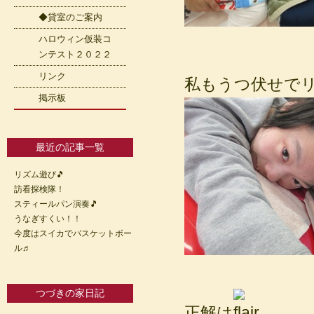
◆貸室のご案内
ハロウィン仮装コ
ンテスト２０２２
リンク
私もうつ伏せで
掲示板
最近の記事一覧
リズム遊び🎵
訪看探検隊！
スティールパン演奏🎵
うなぎすくい！！
今度はスイカでバスケットボー
ル♬
つづきの家日記
正解は