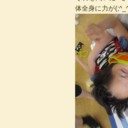
体全身に力が(;^_