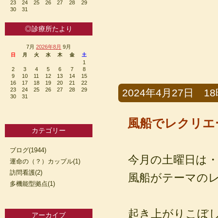
23
24
25
26
27
28
29
30
31
◎診療所たより
7月
2026年8月
9月
日
月
火
水
木
金
土
1
2
3
4
5
6
7
8
9
10
11
12
13
14
15
16
17
18
19
20
21
22
23
24
25
26
27
28
29
2024年4月27日 18時
30
31
風船でレクリエ
カテゴリー
ブログ(1944)
今月の土曜日は
運命の（？）カップル(1)
訪問看護(2)
風船がテーマの
多機能型拠点(1)
起き上がりこぼ
アーカイブ