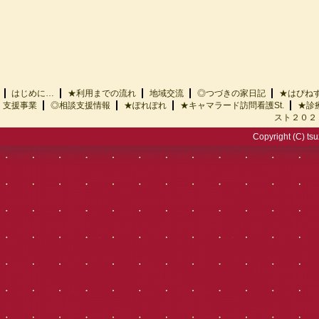
はじめに…
★利用までの流れ
地域交流
◎つづきの家日記
★はぴ
支援事業
◎相談支援情報
★ぽれぽれ
★キャマラード訪問看護St.
★診
スト２０２
Copyright (C) tsu