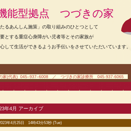
機能型拠点 つづきの家
たるあんしん施策」の取り組みのひとつとして
要とする重症心身障がい児者等とその家族が
心して生活ができるようお手伝いをさせていただいています。
(代表) 045–937–6008 ／ つづきの家診療所 045-937-6065
023年4月 アーカイブ
2023年4月25日 14時43分53秒 (Tue)