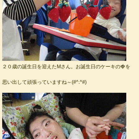
２０歳の誕生日を迎えたMさん。お誕生日のケーキの🍓を
思い出して頑張っていますね～(#^.^#)