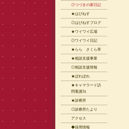
◎つづきの家日記
★はぴねす
◎はぴねすブログ
★ワイワイ広場
◎ワイワイ日記
★らら さくら草
★相談支援事業
◎相談支援情報
★ぽれぽれ
★キャマラード訪
問看護St.
★診療所
◎診療所たより
アクセス
◆採用情報