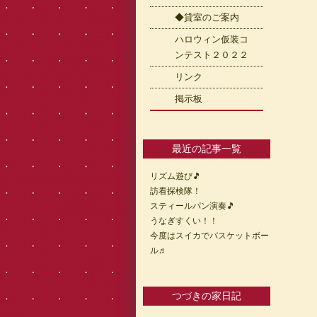
◆貸室のご案内
ハロウィン仮装コ
ンテスト２０２２
リンク
掲示板
最近の記事一覧
リズム遊び🎵
訪看探検隊！
スティールパン演奏🎵
うなぎすくい！！
今度はスイカでバスケットボー
ル♬
つづきの家日記