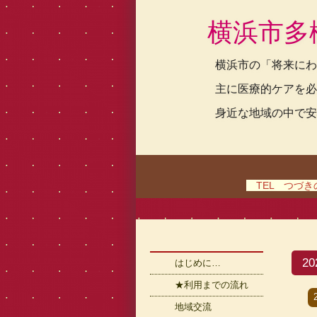
横浜市多
横浜市の「将来にわ
主に医療的ケアを必
身近な地域の中で安
TEL つづきの家
2
はじめに…
★利用までの流れ
地域交流