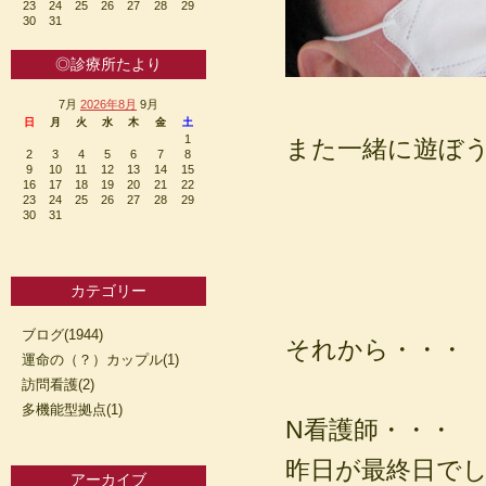
23
24
25
26
27
28
29
30
31
◎診療所たより
7月
2026年8月
9月
日
月
火
水
木
金
土
1
また一緒に遊ぼ
2
3
4
5
6
7
8
9
10
11
12
13
14
15
16
17
18
19
20
21
22
23
24
25
26
27
28
29
30
31
カテゴリー
ブログ(1944)
それから・・・
運命の（？）カップル(1)
訪問看護(2)
多機能型拠点(1)
N看護師・・・
昨日が最終日で
アーカイブ