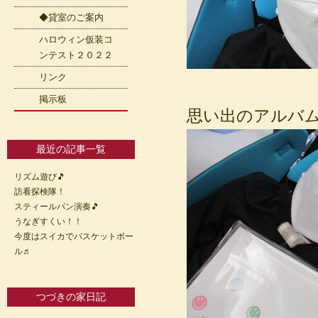
◆貸室のご案内
ハロウィン仮装コ
ンテスト２０２２
リンク
掲示板
思い出のアルバム
最近の記事一覧
リズム遊び🎵
訪看探検隊！
スティールパン演奏🎵
うなぎすくい！！
今度はスイカでバスケットボー
ル♬
つづきの家日記