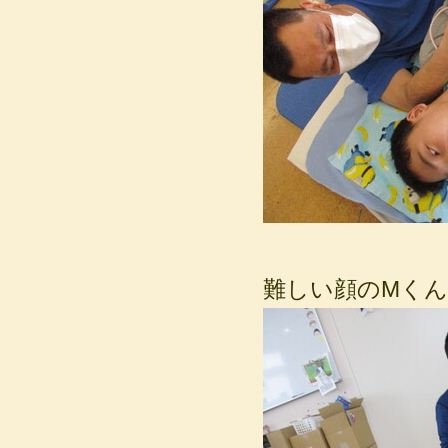
難しい顔のMくん(;