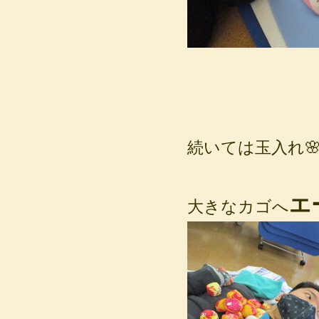
続いては玉入れ
エ
大きなカゴへ