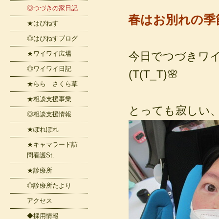
◎つづきの家日記
春はお別れの季節
★はぴねす
◎はぴねすブログ
★ワイワイ広場
今日でつづきワ
◎ワイワイ日記
(T(T_T)🌸
★らら さくら草
★相談支援事業
とっても寂しい
◎相談支援情報
★ぽれぽれ
★キャマラード訪
問看護St.
★診療所
◎診療所たより
アクセス
◆採用情報