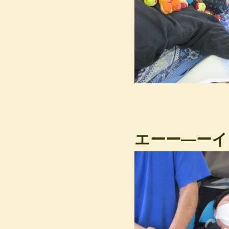
エーー―ーイ