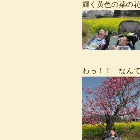
輝く黄色の菜の花
わっ！！ なん