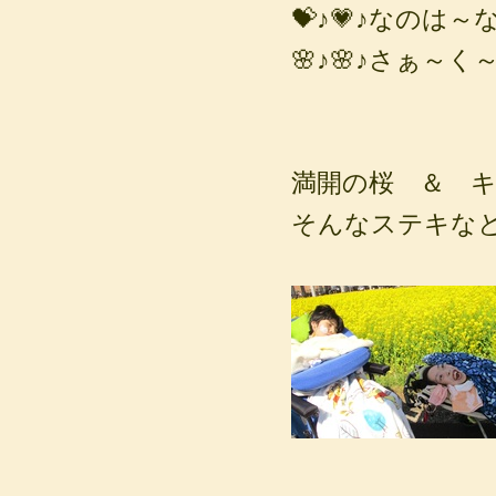
💝♪💗♪なのは～
🌸♪🌸♪さぁ～く
満開の桜 ＆ キ
そんなステキな