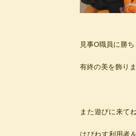
見事O職員に勝ち
有終の美を飾り
また遊びに来て
はぴねす利用者