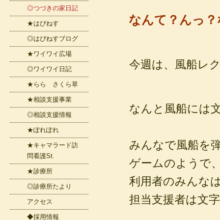
◎つづきの家日記
なんて？んっ？
★はぴねす
◎はぴねすブログ
★ワイワイ広場
今週は、風船レ
◎ワイワイ日記
★らら さくら草
★相談支援事業
なんと風船には
◎相談支援情報
★ぽれぽれ
みんなで風船を
★キャマラード訪
問看護St.
ゲームのようで
★診療所
利用者のみんなは
◎診療所たより
担当支援者は文字を
アクセス
◆採用情報