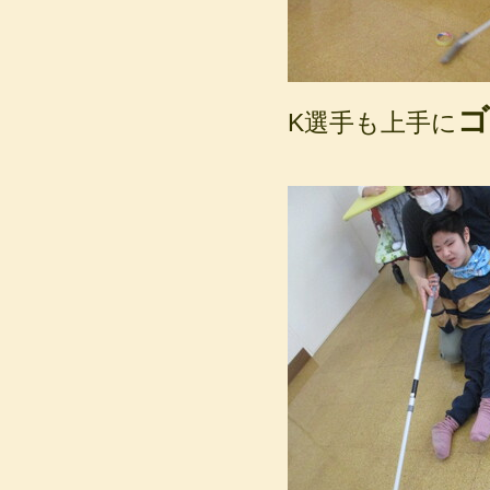
ゴ
K選手も上手に