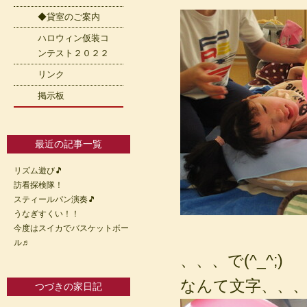
◆貸室のご案内
ハロウィン仮装コ
ンテスト２０２２
リンク
掲示板
最近の記事一覧
リズム遊び🎵
訪看探検隊！
スティールパン演奏🎵
うなぎすくい！！
今度はスイカでバスケットボー
ル♬
、、、で(^_^;)
なんて文字、、
つづきの家日記