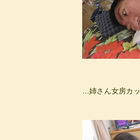
…姉さん女房カ