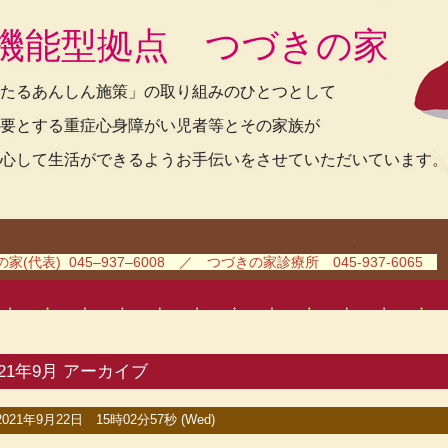
機能型拠点 つづきの家
たるあんしん施策」の取り組みのひとつとして
要とする重症心身障がい児者等とその家族が
心して生活ができるようお手伝いをさせていただいています。
(代表) 045–937–6008 ／ つづきの家診療所 045-937-6065
021年9月 アーカイブ
2021年9月22日 15時02分57秒 (Wed)