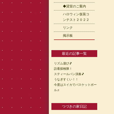
◆貸室のご案内
ハロウィン仮装コ
ンテスト２０２２
リンク
掲示板
最近の記事一覧
リズム遊び🎵
訪看探検隊！
スティールパン演奏🎵
うなぎすくい！！
今度はスイカでバスケットボー
ル♬
つづきの家日記