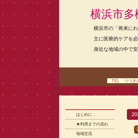
横浜市多
横浜市の「将来にわ
主に医療的ケアを必
身近な地域の中で安
TEL つづきの家
2
はじめに…
★利用までの流れ
地域交流