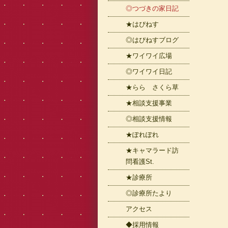
◎つづきの家日記
★はぴねす
◎はぴねすブログ
★ワイワイ広場
◎ワイワイ日記
★らら さくら草
★相談支援事業
◎相談支援情報
★ぽれぽれ
★キャマラード訪
問看護St.
★診療所
◎診療所たより
アクセス
◆採用情報