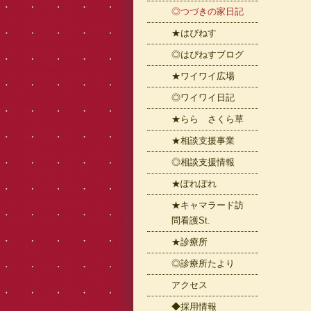
◎つづきの家日記
★はぴねす
◎はぴねすブログ
★ワイワイ広場
◎ワイワイ日記
★らら さくら草
★相談支援事業
◎相談支援情報
★ぽれぽれ
★キャマラード訪
問看護St.
★診療所
◎診療所たより
アクセス
◆採用情報