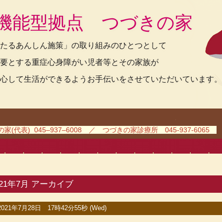
機能型拠点 つづきの家
たるあんしん施策」の取り組みのひとつとして
要とする重症心身障がい児者等とその家族が
心して生活ができるようお手伝いをさせていただいています。
(代表) 045–937–6008 ／ つづきの家診療所 045-937-6065
021年7月 アーカイブ
2021年7月28日 17時42分55秒 (Wed)