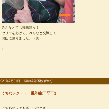
みんなとても興味津々！
ゼリーをあげて、みんなと交流して、
お山に帰りました。（笑）
I
2021年7月21日 13時47分05秒 (Wed)
うちわレク・・・番外編(￣▽￣;)
うちわのレクも楽しいけどさー・・・