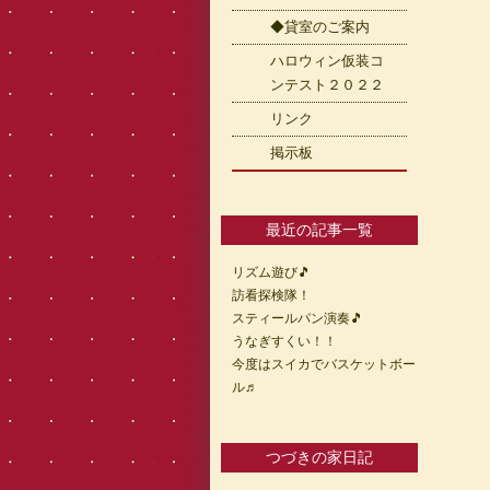
◆貸室のご案内
ハロウィン仮装コ
ンテスト２０２２
リンク
掲示板
最近の記事一覧
リズム遊び🎵
訪看探検隊！
スティールパン演奏🎵
うなぎすくい！！
今度はスイカでバスケットボー
ル♬
つづきの家日記