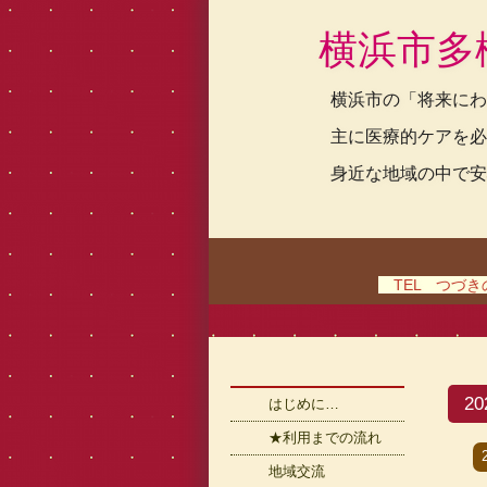
横浜市多
横浜市の「将来にわ
主に医療的ケアを必
身近な地域の中で安
TEL つづきの家
2
はじめに…
★利用までの流れ
地域交流