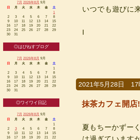
7月
2026年8月
9月
いつでも遊びに
日
月
火
水
木
金
土
1
2
3
4
5
6
7
8
9
10
11
12
13
14
15
16
17
18
19
20
21
22
23
24
25
26
27
28
29
I
30
31
◎はぴねすブログ
7月
2026年8月
9月
日
月
火
水
木
金
土
1
2
3
4
5
6
7
8
9
10
11
12
13
14
15
16
17
18
19
20
21
22
2021年5月28日 17時
23
24
25
26
27
28
29
30
31
抹茶カフェ開店
◎ワイワイ日記
7月
2026年8月
9月
日
月
火
水
木
金
土
1
夏もちーかずー
2
3
4
5
6
7
8
9
10
11
12
13
14
15
は過ぎています
16
17
18
19
20
21
22