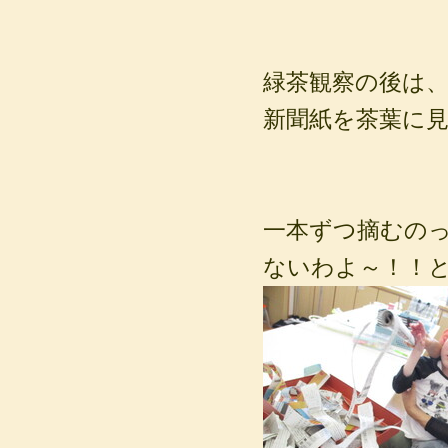
緑茶観察の後は
新聞紙を茶葉に
一本ずつ摘む
ないわよ～！！と