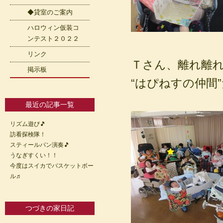
◆貸室のご案内
ハロウィン仮装コ
ンテスト２０２２
リンク
Ｔさん、離れ離
掲示板
“はぴねすの仲間
最近の記事一覧
リズム遊び🎵
訪看探検隊！
スティールパン演奏🎵
うなぎすくい！！
今度はスイカでバスケットボー
ル♬
つづきの家日記