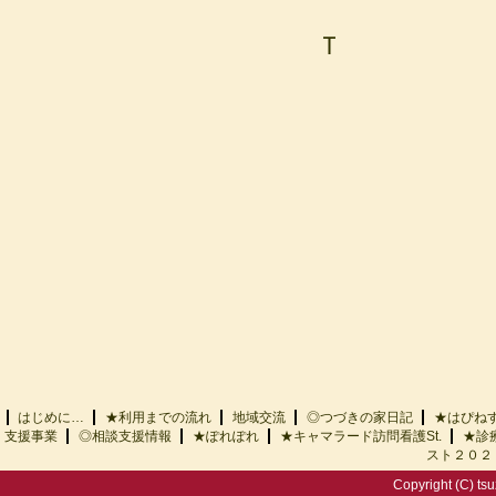
Ｔ
はじめに…
★利用までの流れ
地域交流
◎つづきの家日記
★はぴ
支援事業
◎相談支援情報
★ぽれぽれ
★キャマラード訪問看護St.
★診
スト２０２
Copyright (C) tsu