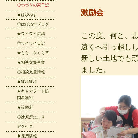
◎つづきの家日記
激励会
★はぴねす
◎はぴねすブログ
★ワイワイ広場
この度、何と、
◎ワイワイ日記
遠くへ引っ越し
★らら さくら草
新しい土地でも
★相談支援事業
ました。
◎相談支援情報
★ぽれぽれ
★キャマラード訪
問看護St.
★診療所
◎診療所たより
アクセス
◆採用情報