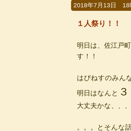
2018年7月13日 18時
１人祭り！！
明日は、佐江戸
す！！
はぴねすのみん
３
明日はなんと
大丈夫かな、、
。。。とそんな