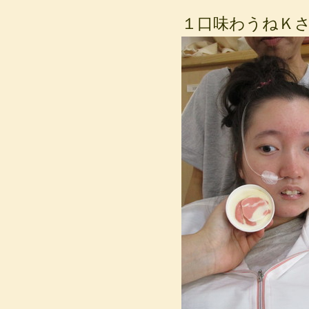
１口味わうねＫ