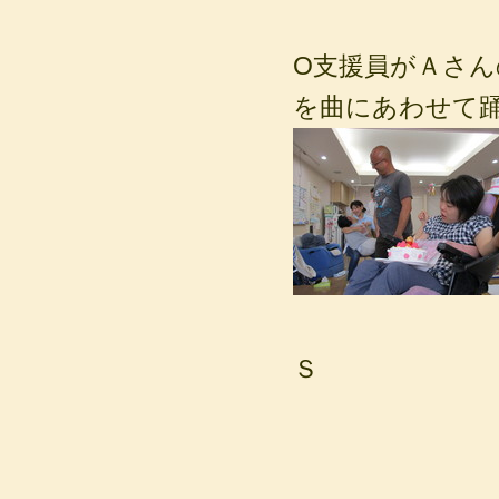
O支援員がＡさ
を曲にあわせて
Ｓ