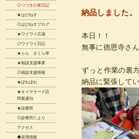
◎つづきの家日記
納品しました。
★はぴねす
◎はぴねすブログ
★ワイワイ広場
本日！！
◎ワイワイ日記
無事に徳恩寺さ
★らら さくら草
★相談支援事業
ずっと作業の裏
◎相談支援情報
納品に緊張して
★ぽれぽれ
★キャマラード訪
問看護St.
★診療所
◎診療所たより
アクセス
◆採用情報