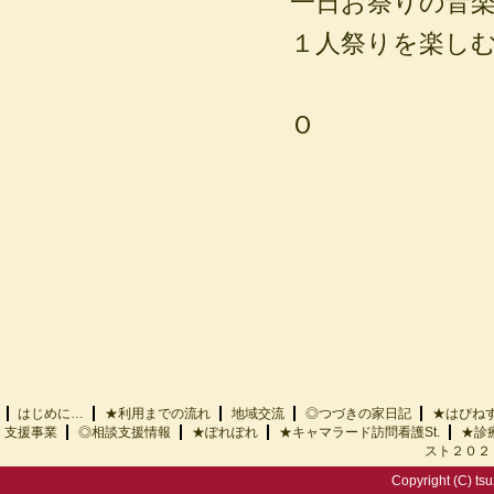
一日お祭りの音楽を
１人祭りを楽し
Ｏ
はじめに…
★利用までの流れ
地域交流
◎つづきの家日記
★はぴ
支援事業
◎相談支援情報
★ぽれぽれ
★キャマラード訪問看護St.
★診
スト２０２
Copyright (C) tsu