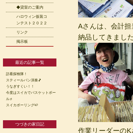
◆貸室のご案内
ハロウィン仮装コ
ンテスト２０２２
Aさんは、会計担
リンク
納品してきまし
掲示板
最近の記事一覧
訪看探検隊！
スティールパン演奏🎵
うなぎすくい！！
今度はスイカでバスケットボー
ル♬
スイカボーリング🍉
つづきの家日記
作業リーダーのK