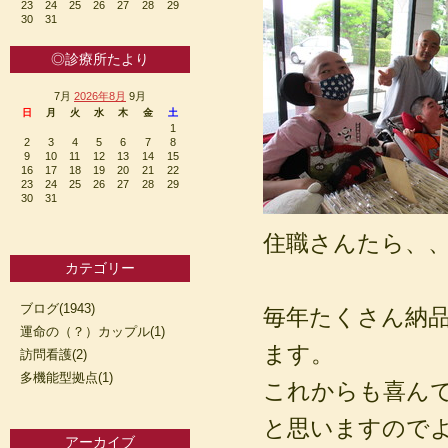
23
24
25
26
27
28
29
30
31
◎診療所たより
7月
2026年8月
9月
日
月
火
水
木
金
土
1
2
3
4
5
6
7
8
9
10
11
12
13
14
15
16
17
18
19
20
21
22
23
24
25
26
27
28
29
30
31
住職さんたら、
カテゴリー
ブログ(1943)
毎年たくさん納
運命の（？）カップル(1)
ます。
訪問看護(2)
多機能型拠点(1)
これからも喜ん
と思いますので
アーカイブ