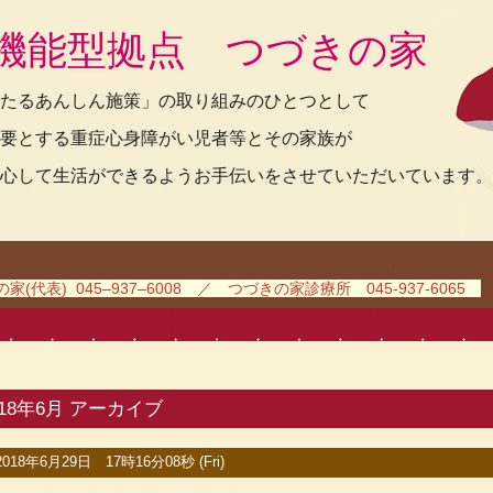
機能型拠点 つづきの家
たるあんしん施策」の取り組みのひとつとして
要とする重症心身障がい児者等とその家族が
心して生活ができるようお手伝いをさせていただいています。
(代表) 045–937–6008 ／ つづきの家診療所 045-937-6065
018年6月 アーカイブ
2018年6月29日 17時16分08秒 (Fri)