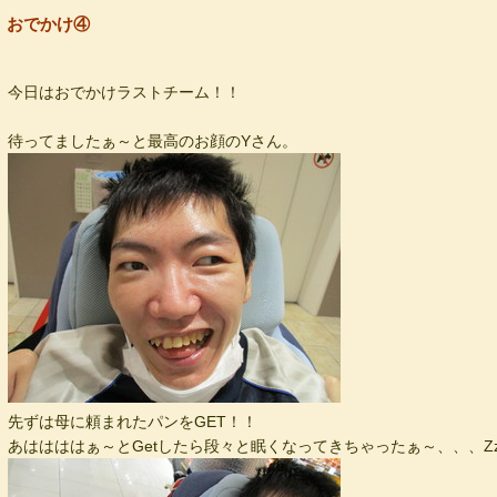
おでかけ④
今日はおでかけラストチーム！！
待ってましたぁ～と最高のお顔のYさん。
先ずは母に頼まれたパンをGET！！
あははははぁ～とGetしたら段々と眠くなってきちゃったぁ～、、、Zzz