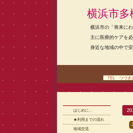
横浜市多
横浜市の「将来にわ
主に医療的ケアを必
身近な地域の中で安
TEL つづきの家
2
はじめに…
★利用までの流れ
地域交流