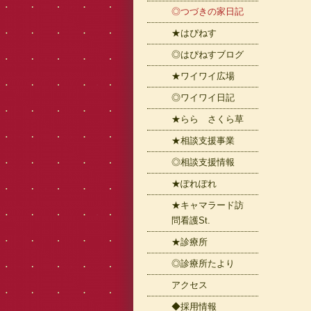
◎つづきの家日記
★はぴねす
◎はぴねすブログ
★ワイワイ広場
◎ワイワイ日記
★らら さくら草
★相談支援事業
◎相談支援情報
★ぽれぽれ
★キャマラード訪
問看護St.
★診療所
◎診療所たより
アクセス
◆採用情報