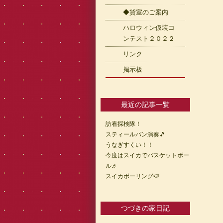
◆貸室のご案内
ハロウィン仮装コ
ンテスト２０２２
リンク
掲示板
最近の記事一覧
訪看探検隊！
スティールパン演奏🎵
うなぎすくい！！
今度はスイカでバスケットボー
ル♬
スイカボーリング🍉
つづきの家日記