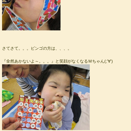
さてさて。。。ビンゴの方は、、、。
『全然あかないよ～。。。』と笑顔がなくなるＭちゃん(;'∀')