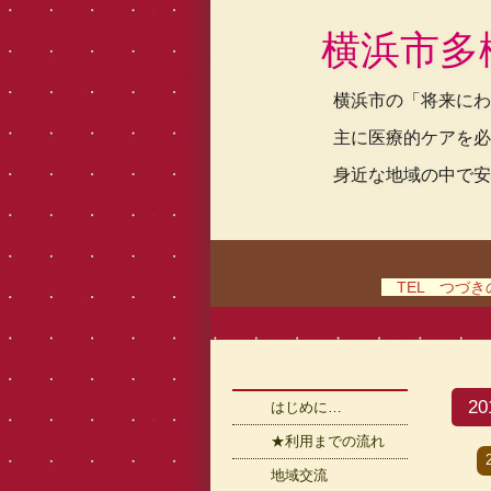
横浜市多
横浜市の「将来にわ
主に医療的ケアを必
身近な地域の中で安
TEL つづきの家
2
はじめに…
★利用までの流れ
地域交流