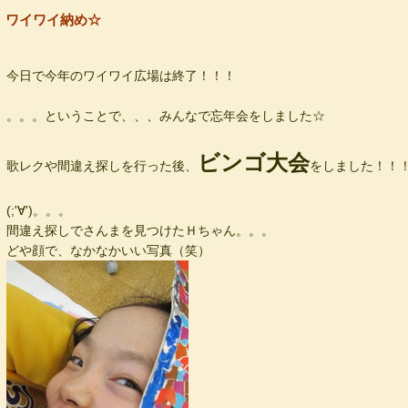
ワイワイ納め☆
今日で今年のワイワイ広場は終了！！！
。。。ということで、、、みんなで忘年会をしました☆
ビンゴ大会
歌レクや間違え探しを行った後、
をしました！！
(;'∀')。。。
間違え探しでさんまを見つけたＨちゃん。。。
どや顔で、なかなかいい写真（笑）