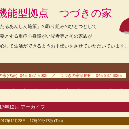
機能型拠点 つづきの家
たるあんしん施策」の取り組みのひとつとして
要とする重症心身障がい児者等とその家族が
心して生活ができるようお手伝いをさせていただいています。
(代表) 045–937–6008 ／ つづきの家診療所 045-937-6065
017年12月 アーカイブ
2017年12月28日 17時20分17秒 (Thu)