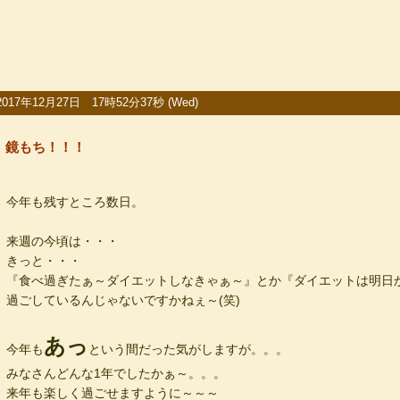
2017年12月27日 17時52分37秒 (Wed)
鏡もち！！！
今年も残すところ数日。
来週の今頃は・・・
きっと・・・
『食べ過ぎたぁ～ダイエットしなきゃぁ～』とか『ダイエットは明日
過ごしているんじゃないですかねぇ～(笑)
あっ
今年も
という間だった気がしますが。。。
みなさんどんな1年でしたかぁ～。。。
来年も楽しく過ごせますように～～～