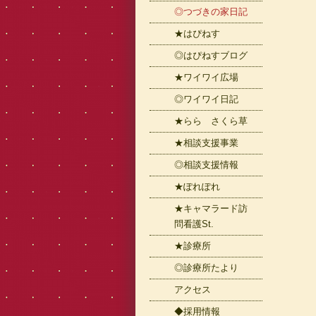
◎つづきの家日記
★はぴねす
◎はぴねすブログ
★ワイワイ広場
◎ワイワイ日記
★らら さくら草
★相談支援事業
◎相談支援情報
★ぽれぽれ
★キャマラード訪
問看護St.
★診療所
◎診療所たより
アクセス
◆採用情報