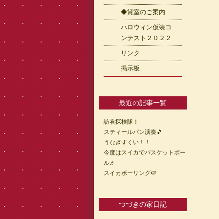
◆貸室のご案内
ハロウィン仮装コ
ンテスト２０２２
リンク
掲示板
最近の記事一覧
訪看探検隊！
スティールパン演奏🎵
うなぎすくい！！
今度はスイカでバスケットボー
ル♬
スイカボーリング🍉
つづきの家日記