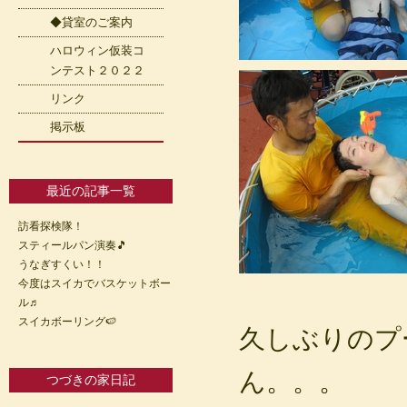
◆貸室のご案内
ハロウィン仮装コ
ンテスト２０２２
リンク
掲示板
最近の記事一覧
訪看探検隊！
スティールパン演奏🎵
うなぎすくい！！
今度はスイカでバスケットボー
ル♬
スイカボーリング🍉
久しぶりのプ
ん。。。
つづきの家日記