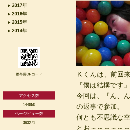
2017年
2016年
2015年
2014年
Ｋくんは、前回
携帯用QRコード
『僕は結構です
今回は、『ん、
アクセス数
144850
の返事で参加。
ページビュー数
何とも不思議な
363271
とお～～～～～