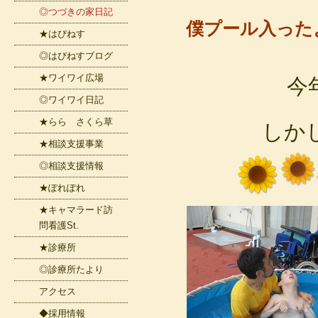
◎つづきの家日記
僕プール入った
★はぴねす
◎はぴねすブログ
★ワイワイ広場
今
◎ワイワイ日記
★らら さくら草
しか
★相談支援事業
◎相談支援情報
★ぽれぽれ
★キャマラード訪
問看護St.
★診療所
◎診療所たより
アクセス
◆採用情報