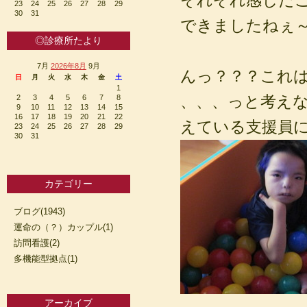
23
24
25
26
27
28
29
30
31
できましたねぇ
◎診療所たより
7月
2026年8月
9月
んっ？？？これ
日
月
火
水
木
金
土
1
、、、っと考え
2
3
4
5
6
7
8
9
10
11
12
13
14
15
16
17
18
19
20
21
22
えている支援員
23
24
25
26
27
28
29
30
31
カテゴリー
ブログ(1943)
運命の（？）カップル(1)
訪問看護(2)
多機能型拠点(1)
アーカイブ