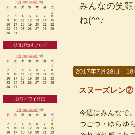
7月
2026年8月
9月
みんなの笑顔
日
月
火
水
木
金
土
1
2
3
4
5
6
7
8
ね(^^♪
9
10
11
12
13
14
15
16
17
18
19
20
21
22
23
24
25
26
27
28
29
30
31
◎はぴねすブログ
7月
2026年8月
9月
日
月
火
水
木
金
土
1
2017年7月28日 18時
2
3
4
5
6
7
8
9
10
11
12
13
14
15
16
17
18
19
20
21
22
23
24
25
26
27
28
29
30
31
スヌーズレン②
◎ワイワイ日記
7月
2026年8月
9月
今週はみんなで
日
月
火
水
木
金
土
1
つごつ・ゆらゆ
2
3
4
5
6
7
8
9
10
11
12
13
14
15
16
17
18
19
20
21
22
それぞれ感じた