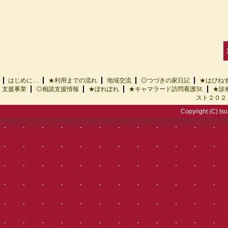
はじめに…
★利用までの流れ
地域交流
◎つづきの家日記
★はぴ
支援事業
◎相談支援情報
★ぽれぽれ
★キャマラード訪問看護St.
★診
スト２０２
Copyright (C) tsu