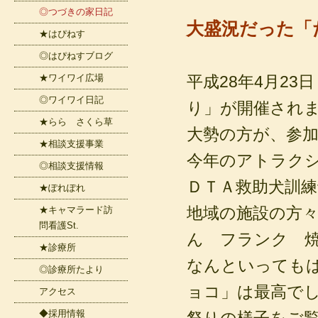
◎つづきの家日記
大盛況だった「
★はぴねす
◎はぴねすブログ
★ワイワイ広場
平成28年4月2
◎ワイワイ日記
り」が開催され
★らら さくら草
大勢の方が、参
★相談支援事業
今年のアトラク
◎相談支援情報
ＤＴＡ救助犬訓
★ぽれぽれ
地域の施設の方
★キャマラード訪
問看護St.
ん フランク 
★診療所
なんといっても
◎診療所たより
ョコ」は最高で
アクセス
◆採用情報