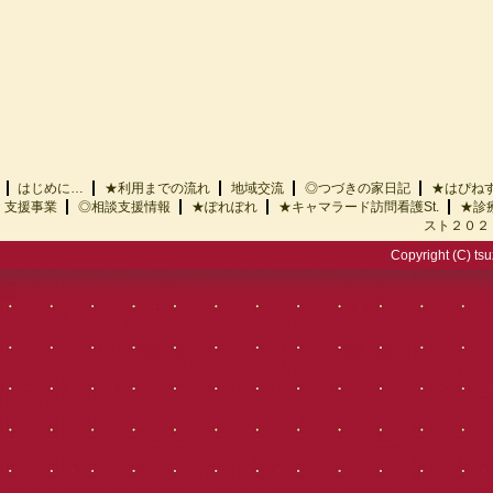
はじめに…
★利用までの流れ
地域交流
◎つづきの家日記
★はぴ
支援事業
◎相談支援情報
★ぽれぽれ
★キャマラード訪問看護St.
★診
スト２０２
Copyright (C) tsu