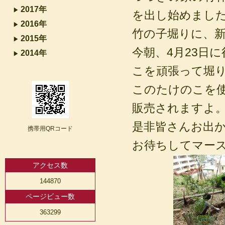
2017年
を出し始めまし
2016年
竹の子堀りに、
2015年
今朝、4月23日
2014年
こを頑張って堀
このたけのこを
販売されますよ
是非皆さんお出
携帯用QRコード
お待ちしてマー
アクセス数
144870
ページビュー数
363299