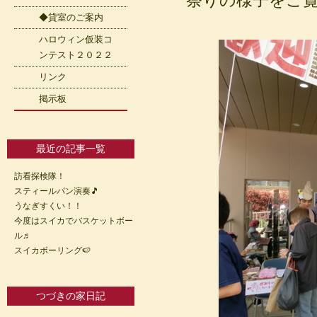
祭りの様子をご
◆貸室のご案内
ハロウィン仮装コ
ンテスト２０２２
リンク
掲示板
最近の記事一覧
訪看探検隊！
スティールパン演奏🎵
うなぎすくい！！
今度はスイカでバスケットボー
ル♬
スイカボーリング🍉
つづきの家日記