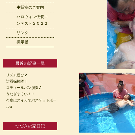
◆貸室のご案内
ハロウィン仮装コ
ンテスト２０２２
リンク
掲示板
最近の記事一覧
リズム遊び🎵
訪看探検隊！
スティールパン演奏🎵
うなぎすくい！！
今度はスイカでバスケットボー
ル♬
つづきの家日記