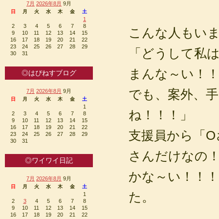
7月
2026年8月
9月
日
月
火
水
木
金
土
1
2
3
4
5
6
7
8
こんな人もい
9
10
11
12
13
14
15
16
17
18
19
20
21
22
23
24
25
26
27
28
29
「どうして私
30
31
まんな～い！
◎はぴねすブログ
でも、案外、
7月
2026年8月
9月
日
月
火
水
木
金
土
1
ね！！！」
2
3
4
5
6
7
8
9
10
11
12
13
14
15
16
17
18
19
20
21
22
支援員から「O
23
24
25
26
27
28
29
30
31
さんだけなの
◎ワイワイ日記
かな～い！！
7月
2026年8月
9月
日
月
火
水
木
金
土
た。
1
2
3
4
5
6
7
8
9
10
11
12
13
14
15
16
17
18
19
20
21
22