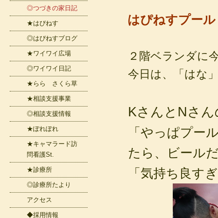
◎つづきの家日記
はぴねすプール
★はぴねす
◎はぴねすブログ
★ワイワイ広場
２階ベランダに
◎ワイワイ日記
今日は、「はな
★らら さくら草
★相談支援事業
KさんとNさ
◎相談支援情報
★ぽれぽれ
「やっぱプー
★キャマラード訪
たら、ビール
問看護St.
★診療所
「気持ち良す
◎診療所たより
アクセス
◆採用情報