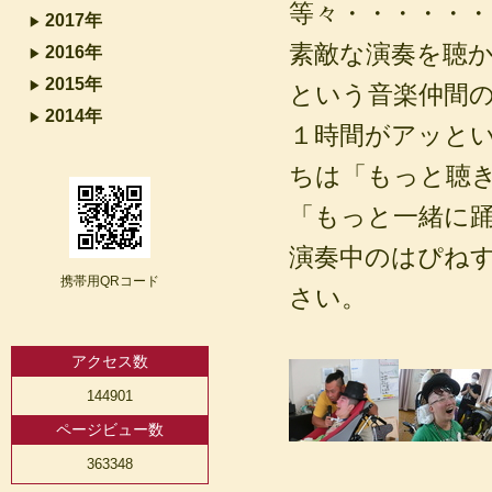
等々・・・・・・
2017年
素敵な演奏を聴
2016年
2015年
という音楽仲間
2014年
１時間がアッと
ちは「もっと聴
「もっと一緒に
演奏中のはぴね
携帯用QRコード
さい。
アクセス数
144901
ページビュー数
363348