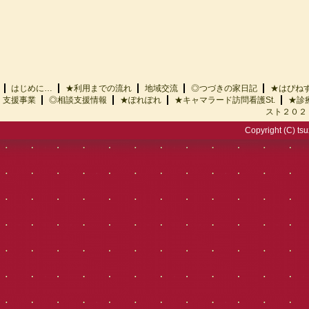
はじめに…
★利用までの流れ
地域交流
◎つづきの家日記
★はぴ
支援事業
◎相談支援情報
★ぽれぽれ
★キャマラード訪問看護St.
★診
スト２０２
Copyright (C) tsu