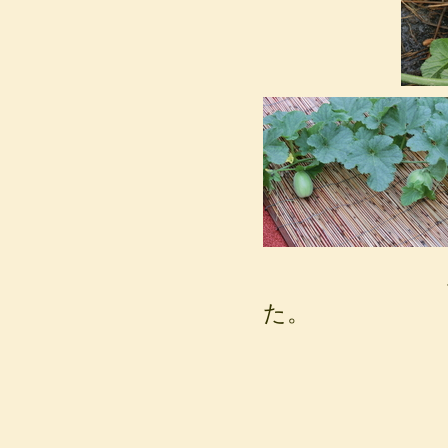
直径 １
た。 僕た