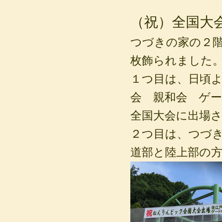
（祝）全国大
つづきの家の２
枚飾られました
１つ目は、日頃
会 親和会 ゲ
全国大会に出場
２つ目は、つづ
道部と陸上部の